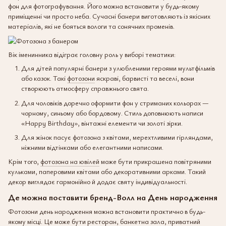
фон для фотографування. Його можна встановити у будь-якому
приміщенні чи просто неба. Сучасні банери виготовляють із якісних
матеріалів, які не бояться вологи та сонячних променів.
Вік іменинника відіграє головну роль у виборі тематики:
Для дітей популярні банери з улюбленими героями мультфільмів
або казок. Такі
фотозони
яскраві, барвисті та веселi, вони
створюють атмосферу справжнього свята.
Для чоловіків доречно оформити фон у стриманих кольорах —
чорному, синьому або бордовому. Стиль доповнюють написи
«Happy Birthday», вінтажні елементи чи золоті зірки.
Для жінок пасує фотозона з квітами, мерехтливими гірляндами,
ніжними відтінками або елегантними написами.
Крім того,
фотозона на ювілей
може бути прикрашена повітряними
кульками, паперовими квітами або декоративними арками. Такий
декор виглядає гармонійно й додає святу індивідуальності.
Де можна поставити бренд-Волл на День народження
Фотозони день народження можна встановити практично в будь-
якому місці. Це може бути ресторан, банкетна зала, приватний