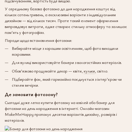
підсвічуванням, вартість буде вищою.
У середньому базова фотозона до дня народження коштує від
кількох сотень гривень, а ексклюзивні варіанти з індивідуальним
дизайном — від кількох тисяч. Проте такий елемент оформлення
виправдовує витрати, адже створює стильну атмосферу та залишає
пам’ять у фотографіях.
Поради щодо встановлення фотозони:
Вибирайте місце з хорошим освітленням, щоб фото виходили
яскравими.
Для вулиці використовуйте банери з вологостійких матеріалів.
Обов’язково продумайте декор — квіти,
кульки
, світло.
Підбирайте фон, який гармонійно поєднується з інтер’єром чи
стилем вечірки.
Де замовити фотозону?
Сьогодні дуже легко купити фотозону на ювілей або банер для
фотозони на день народження в інтернеті. Онлайн-магазин
MakeMeHappy пропонує десятки варіантів дизайну, розмірів і
матеріалів.