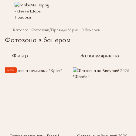
Каталог
Фотозони/Гірлянди/Арки
З банером
Фотозона з банером
Фільтр
За популярністю
−25%
Фотозона з кульками "Хром"
Фотозона на Випуский 2026