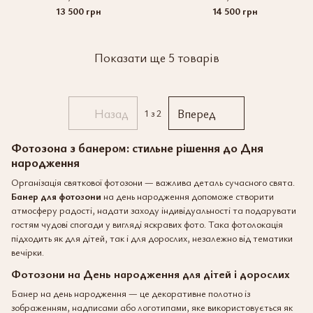
13 500 грн
14 500 грн
Показати ще 5 товарів
Назад
Вперед
1
з 2
Фотозона з банером: стильне рішення до Дня
народження
Організація святкової фотозони — важлива деталь сучасного свята.
Банер для фотозони
на день народження допоможе створити
атмосферу радості, надати заходу індивідуальності та подарувати
гостям чудові спогади у вигляді яскравих фото. Така фотолокація
підходить як для дітей, так і для дорослих, незалежно від тематики
вечірки.
Фотозони на День народження для дітей і дорослих
Банер на день народження — це декоративне полотно із
зображенням, надписами або логотипами, яке використовується як