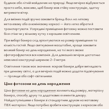
будинок або літній майданчик на природі. Якщо вечірка відбувається
просто неба, важливо, щоб банер мав стійку конструкцію, здатну
витримати вітер.
Для виїзних подій зручно замовити бренд-Волл на легкому
металевому або алюмінієвому каркасі — його легко зібрати й
транспортувати. Усередині приміщення фотозону можна поставити
біля стіни чи у вільному кутку з хорошим освітленням.
При виборі банера слід орієнтуватися на розмір приміщення та
кількість гостей. Якщо святкування масштабне, краще замовити
великий банер на день народження, на тлі якого зможе
сфотографуватися вся компанія. Для домашніх вечірок достатньо
невеликої конструкції шириною 2–3 метри.
Освітлення також має значення: яскраві банери добре виглядають
при денному світлі, а для вечірніх подій можна додати підсвічування
— гірлянди або софт-світильники.
Ціна фотозони на день народження
Ціна
фотозони на день народження
залежить від розміру, матеріалу
банера, способу друку та додаткових елементів декору.
Найдоступнішими є банери зі стандартним друком на матовому
ПВХ-матеріалі. Якщо потрібно зробити конструкцію з каркасом або