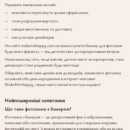
Переваги замовлення онлайн:
можливість переглянути зразки оформлення;
точні розрахунки вартості;
швидке виготовлення та доставка;
консультація дизайнерів.
На сайті makemehappy.com.ua можна купити баннер для фотозони
будь-якого формату — від дитячих свят до корпоративних вечірок.
Незалежно від того, чи це ювілей, дитяче свято чи корпоратив, така
декорація стане родзинкою будь-якої події.
Обирайте, який саме дизайн вам до вподоби, замовляйте фотозону
на ювілей або день народження в інтернет-магазині
MakeMeHappy, і ваше свято запам’ятається надовго!
Найпоширеніші запитання
Що таке фотозона з банером?
Фотозона з банером — це декоративний фон із зображеннями,
написами або логотипами, призначений для створення яскравих
фотографій на святі. Її можна встановити в приміщенні або на вулиці.