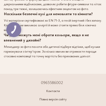
дзеркальними відблисками, дозволяє робити фігури-символи та літає
понад три тижні, залишаючись ефектним акцентом на фото.
Наскільки безпечні кулі для немовляти та кімнати?
Усі матеріали сертифіковані за EN 71-3, а гелій інертний і без запаху.
Композиція не викликає алергії й може стояти прямо біля ліжечка
малюка.
Чи допоможуть мені обрати кольори, якщо я не
впевнений у дизайні?
Менеджер за фото палати або дитячої підбере відтінки, щоб кульки
гармонували з інтер’єром. За кілька хвилин ви отримаєте поради
стосовно композиції та точну вартість без прихованих доплат.
0965586002
Контакти
Повна версія сайту