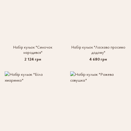
Набір кульок "Синочок
Набір кульок "Ласкаво просимо
народився"
додому"
2 124 грн
4 680 грн