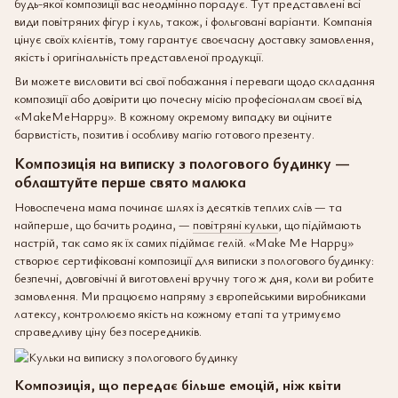
будь-якої композиції вас неодмінно порадує. Тут представлені всі
види повітряних фігур і куль, також, і фольговані варіанти. Компанія
цінує своїх клієнтів, тому гарантує своєчасну доставку замовлення,
якість і оригінальність представленої продукції.
Ви можете висловити всі свої побажання і переваги щодо складання
композиції або довірити цю почесну місію професіоналам своєї від
«MakeMeHappy». В кожному окремому випадку ви оціните
барвистість, позитив і особливу магію готового презенту.
Композиція на виписку з пологового будинку —
облаштуйте перше свято малюка
Новоспечена мама починає шлях із десятків теплих слів — та
найперше, що бачить родина, —
повітряні кульки
, що підіймають
настрій, так само як їх самих підіймає гелій. «Make Me Happy»
створює сертифіковані композиції для виписки з пологового будинку:
безпечні, довговічні й виготовлені вручну того ж дня, коли ви робите
замовлення. Ми працюємо напряму з європейськими виробниками
латексу, контролюємо якість на кожному етапі та утримуємо
справедливу ціну без посередників.
Композиція, що передає більше емоцій, ніж квіти