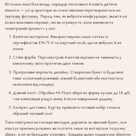
Вітальна зона біля входу, коридор пологового й навіть дитяча
кімната — усі ці простори за лічені хвилини перетворюються на
святкову фотозону
. Перед тим, як вибрати конфігурацію, зважте на
кілька важливих переваг, які ви отримуєте, коли замовляєте
«повітряний презент» у нас:
Безпечні матеріали. Використовуємо лише латекс із
сертифікатом EN 71-3 та інертний гелій, що не вибухає й не
пахне.
Стійкі фарби. Перламутрові й матові відтінки не тьмяніють у
кімнатному світлі протягом двох тижнів.
Прогресивні варіанти дизайну. Створюємо букет із будь-якої
гами: класичний рожевий, ніжний блакитний або еко-пастель
незалежно від гендеру.
Довгий політ. Обробка Hi-Float зберігає форму кульки до 14 діб,
тож композиція радує маму й після повернення додому.
Експрес-доставка. Кур’єр привозить готовий набір точно в
обраний часовий слот.
Така повітряна інсталяція виглядає дорожче за звичний букет, але
коштує приємно розумно: ви платите лише за матеріали та ручну
збірку, а не за брендову упаковку. Завдяки цьому подарунок зберігає