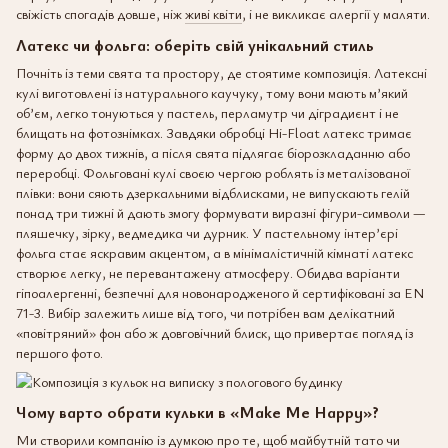
свіжість спогадів довше, ніж
живі квіти
, і не викликає алергії у маляти.
Латекс чи фольга: оберіть свій унікальний стиль
Почніть із теми свята та простору, де стоятиме композиція. Латексні
кулі виготовлені із натурального каучуку, тому вони мають м’який
об’єм, легко тонуються у пастель, перламутр чи діградиєнт і не
блищать на фотознімках. Завдяки обробці Hi-Float латекс тримає
форму до двох тижнів, а після свята підлягає біорозкладанню або
переробці. Фольговані кулі своєю чергою роблять із металізованої
плівки: вони сяють дзеркальними відблисками, не випускають гелій
понад три тижні й дають змогу формувати виразні фігури-символи —
пляшечку, зірку, ведмедика чи дурник. У пастельному інтер’єрі
фольга стає яскравим акцентом, а в мінімалістичній кімнаті латекс
створює легку, не перевантажену атмосферу. Обидва варіанти
гіпоалергенні, безпечні для новонародженого й сертифіковані за EN
71-3. Вибір залежить лише від того, чи потрібен вам делікатний
«повітряний» фон або ж довговічний блиск, що привертає погляд із
першого фото.
Чому варто обрати кульки в «Make Me Happy»?
Ми створили компанію із думкою про те, щоб майбутній тато чи