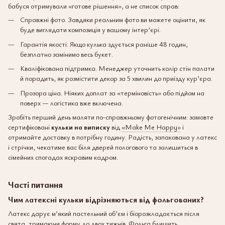
бабуся отримували «готове рішення», а не список справ:
Справжні фото. Завдяки реальним фото ви можете оцінити, як
буде виглядати композиція у вашому інтер’єрі.
Гарантія якості. Якщо кулька здується раніше 48 годин,
безплатно замінимо весь букет.
Кваліфікована підтримка. Менеджер уточнить колір стін палати
й порадить, як розмістити декор за 5 хвилин до приїзду кур’єра.
Прозора ціна. Ніяких доплат за «терміновість» або підйом на
поверх — логістика вже включена.
Зробіть перший день маляти по-справжньому фотогенічним: замовте
сертифіковані
кульки на виписку
від
«Make Me Happy»
і
отримайте доставку в потрібну годину. Радість, запакована у латекс
і стрічки, чекатиме вас біля дверей пологового та залишиться в
сімейних спогадах яскравим кадром.
Часті питання
Чим латексні кульки відрізняються від фольгованих?
Латекс дарує м’який пастельний об’єм і біорозкладається після
свята, тримаючи форму до двох тижнів. Фольга блищить