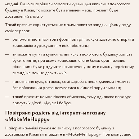
людині. Якщо ви вирішили замовити кульки для виписки з пологового
будинку в Києві, то можете бути впевнені - ваш презент буде
доставлений вчасно.
Такий презент користується не малим попитом завдяки цілому ряду
своїх переваг:
різноманітність палітри і форм повітряних куль дозволяє створити
композицію з урахуванням всіх побажань;
ви можете купити кульки на виписку з пологового будинку замість
букета квітів, при цьому композиція стане більш оригінальним
рішенням і буде радувати новоспечену маму в своєму первісному
вигляді не менше двох тижнів;
наповнення куль, а також, самі вироби є нешкідливими і можуть
без побоювання розташовуватися в кімнаті поруч з малям;
такий презент не має вікових обмежень, тому однаково порадує
присутніх дітей, дідусів і бабусь.
Повітряна радість від інтернет-магазину
«MakeMeHappy»
Найоригінальніші кульки на виписку з пологового будинку з
доставкою в Києві ви знайдете в «MakeMeHappy». При цьому, ціна