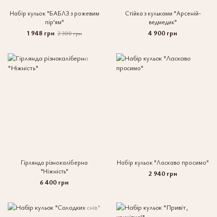
Набір кульок "БАБЛЗ з рожевим
Стійка з кульками "Арсеній-
пір'ям"
ведмедик"
1 948 грн
4 900 грн
2 300 грн
Гірлянда різнокаліберна
Набір кульок "Ласкаво просимо"
"Ніжність"
2 940 грн
6 400 грн