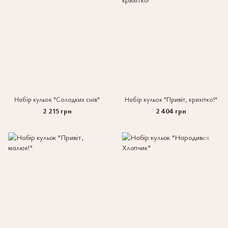
Набір кульок "Солодких снів"
Набір кульок "Привіт, крихітко!"
2 215 грн
2 404 грн