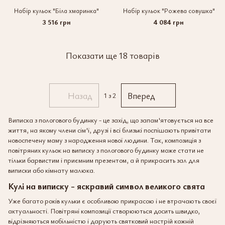
Набір кульок "Біла хмаринка"
Набір кульок "Рожева совушка"
3 516 грн
4 084 грн
Показати ще 18 товарів
Назад
Вперед
1
з 2
Виписка з пологового будинку - це захід, що запам'ятовується на все
життя, на якому члени сім'ї, друзі і всі близькі поспішають привітати
новоспечену маму з народження нової людини. Так, композиція з
повітряних кульок на виписку з пологового будинку може стати не
тільки барвистим і приємним презентом, а й прикрасить зал для
виписки або кімнату малюка.
Кулі на виписку - яскравий символ великого свята
Уже багато років кульки є особливою прикрасою і не втрачають своєї
актуальності. Повітряні композиції створюються досить швидко,
відрізняються мобільністю і дарують святковий настрій кожній