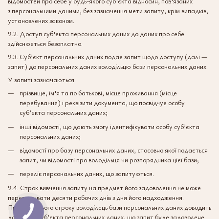
відомостей про себе у будь-якого суб'єкта відносин, пов'язаних
з персональними даними, без зазначення мети запиту, крім випадків,
установлених законом.
9.2. Доступ суб'єкта персональних даних до даних про себе
здійснюється безоплатно.
9.3. Суб’єкт персональних даних подає запит щодо доступу (далі —
запит) до персональних даних володільцю бази персональних даних.
У запиті зазначаються:
прізвище, ім'я та по батькові, місце проживання (місце
перебування) і реквізити документа, що посвідчує особу
суб’єкта персональних даних;
інші відомості, що дають змогу ідентифікувати особу суб’єкта
персональних даних;
відомості про базу персональних даних, стосовно якої подається
запит, чи відомості про володільця чи розпорядника цієї бази;
перелік персональних даних, що запитуються.
9.4. Строк вивчення запиту на предмет його задоволення не може
перевищувати десяти робочих днів з дня його надходження.
Протягом цього строку володілець бази персональних даних доводить
до відома суб’єкта персональних даних, що запит буде задоволене