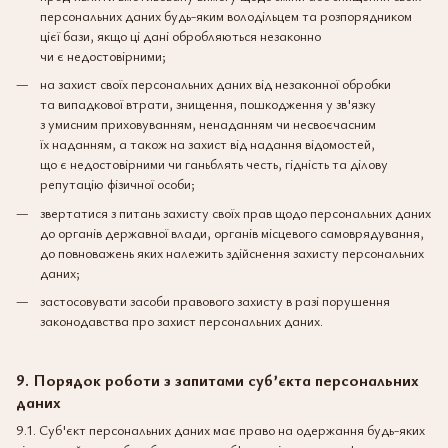
персональних даних будь-яким володільцем та розпорядником
цієї бази, якщо ці дані обробляються незаконно
чи є недостовірними;
на захист своїх персональних даних від незаконної обробки
та випадкової втрати, знищення, пошкодження у зв'язку
з умисним приховуванням, ненаданням чи несвоєчасним
їх наданням, а також на захист від надання відомостей,
що є недостовірними чи ганьблять честь, гідність та ділову
репутацію фізичної особи;
звертатися з питань захисту своїх прав щодо персональних даних
до органів державної влади, органів місцевого самоврядування,
до повноважень яких належить здійснення захисту персональних
даних;
застосовувати засоби правового захисту в разі порушення
законодавства про захист персональних даних.
9. Порядок роботи з запитами суб’єкта персональних
даних
9.1. Суб'єкт персональних даних має право на одержання будь-яких