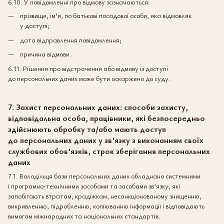
6.10. У повідомленні про відмову зазначаються:
прізвище, ім'я, по батькові посадової особи, яка відмовляє
у доступі;
дата відправлення повідомлення;
причина відмови.
6.11. Рішення про відстрочення або відмову із доступі
до персональних даних може бути оскаржено до суду.
7. Захист персональних даних: способи захисту,
відповідальна особа, працівники, які безпосередньо
здійснюють обробку та/або мають доступ
до персональних даних у зв’язку з виконанням своїх
службових обов’язків, строк зберігання персональних
даних
7.1. Володільця бази персональних даних обладнано системними
і програмно-технічними засобами та засобами зв’язку, які
запобігають втратам, крадіжкам, несанкціонованому знищенню,
викривленню, підробленню, копіюванню інформації і відповідають
вимогам міжнародних та національних стандартів.