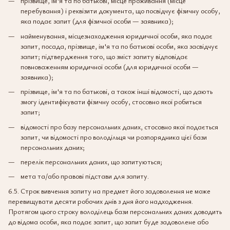
прізвище, ім'я та по батькові, місце проживання (місце
перебування) і реквізити документа, що посвідчує фізичну особу,
яка подає запит (для фізичної особи — заявника);
найменування, місцезнаходження юридичної особи, яка подає
запит, посада, прізвище, ім'я та по батькові особи, яка засвідчує
запит; підтвердження того, що зміст запиту відповідає
повноваженням юридичної особи (для юридичної особи —
заявника);
прізвище, ім'я та по батькові, а також інші відомості, що дають
змогу ідентифікувати фізичну особу, стосовно якої робиться
запит;
відомості про базу персональних даних, стосовно якої подається
запит, чи відомості про володільця чи розпорядника цієї бази
персональних даних;
перелік персональних даних, що запитуються;
мета та/або правові підстави для запиту.
6.5. Строк вивчення запиту на предмет його задоволення не може
перевищувати десяти робочих днів з дня його надходження.
Протягом цього строку володілець бази персональних даних доводить
до відома особи, яка подає запит, що запит буде задоволене або