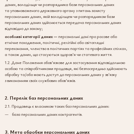
даних, володільця чи розпорядника бази персональних даних
та уповноваженого державного органу з питань захисту
персональних даних, якій володільцем чи розпорядником бази
персональних даних здійснюється передача персональних даних
відповідно до закону;
особливі категорії даних —
персональні дані про расове або
етнічне походження, політичні, релігійні або світоглядні
переконання, членство в політичних партіях та професійних спілках,
а також даних, що стосуються здоров’я чи статевого життя.
1.2. Дане Положення обов’язкове для застосування відповідальною
особою та співробітниками продавця, які безпосередньо здійснюють
обробку та/або мають доступ до персональних даних у зв’язку
з виконанням своїх службових обов’язків.
2. Перелік баз персональних даних
2.1. Продавець є власником таких баз персональних даних:
база персональних даних контрагентів.
3. Мета обробки персональних даних