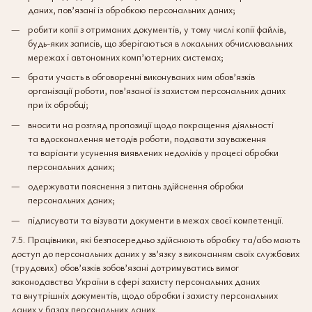
даних, пов’язані із обробкою персональних даних;
робити копії з отриманих документів, у тому числі копії файлів,
будь-яких записів, що зберігаються в локальних обчислювальних
мережах і автономних комп’ютерних системах;
брати участь в обговоренні виконуваних ним обов’язків
організації роботи, пов’язаної із захистом персональних даних
при їх обробці;
вносити на розгляд пропозиції щодо покращення діяльності
та вдосконалення методів роботи, подавати зауваження
та варіанти усунення виявлених недоліків у процесі обробки
персональних даних;
одержувати пояснення з питань здійснення обробки
персональних даних;
підписувати та візувати документи в межах своєї компетенції.
7.5. Працівники, які безпосередньо здійснюють обробку та/або мають
доступ до персональних даних у зв’язку з виконанням своїх службових
(трудових) обов’язків зобов’язані дотримуватись вимог
законодавства України в сфері захисту персональних даних
та внутрішніх документів, щодо обробки і захисту персональних
даних у базах персональних даних.