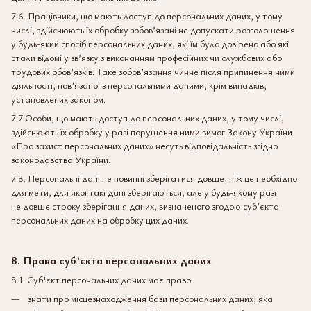
7.6. Працівники, що мають доступ до персональних даних, у тому
числі, здійснюють їх обробку зобов’язані не допускати розголошення
у будь-який спосіб персональних даних, які їм було довірено або які
стали відомі у зв’язку з виконанням професійних чи службових або
трудових обов’язків. Таке зобов’язання чинне після припинення ними
діяльності, пов’язаної з персональними даними, крім випадків,
установлених законом.
7.7.Особи, що мають доступ до персональних даних, у тому числі,
здійснюють їх обробку у разі порушення ними вимог Закону України
«Про захист персональних даних» несуть відповідальність згідно
законодавства України.
7.8. Персональні дані не повинні зберігатися довше, ніж це необхідно
для мети, для якої такі дані зберігаються, але у будь-якому разі
не довше строку зберігання даних, визначеного згодою суб’єкта
персональних даних на обробку цих даних.
8. Права суб’єкта персональних даних
8.1. Суб'єкт персональних даних має право:
знати про місцезнаходження бази персональних даних, яка