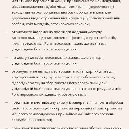
містить його персональні дані, її призначення та найменування,
місцезнаходження та/або місце проживання (перебування)
володільця чи розпорядника цієї бази або дати відповідне
доручення щодо отримання цієї інформації уповноваженим ним
особам, крім випадків, встановлених законом;
отримувати інформацію про умови надання доступу
до персональних даних, зокрема інформацію про третіх осіб,
яким передаються його персональні дані, що містяться
у відповідній базі персональних даних;
на доступ до своїх персональних даних, що містяться
у відповідній базі персональних даних;
отримувати не пізніш як за тридцять календарних днів з дня
надходження запиту, крім випадків, передбачених законом,
відповідь про те, чи зберігаються його персональні дані
у відповідній базі персональних даних, а також отримувати зміст
його персональних даних, які зберігаються;
пред'являти вмотивовану вимогу із запереченням проти обробки
своїх персональних даних органами державної влади, органами
місцевого самоврядування при здійсненні їхніх повноважень,
передбачених законом;
пред'являти вмотивовану вимогу щодо зміни або знищення своїх