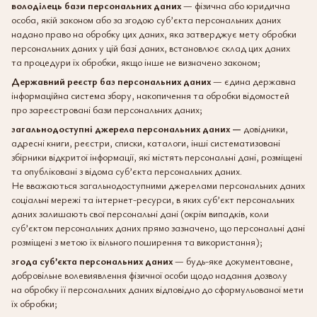
володілець бази персональних даних
— фізична або юридична
особа, якій законом або за згодою суб’єкта персональних даних
надано право на обробку цих даних, яка затверджує мету обробки
персональних даних у цій базі даних, встановлює склад цих даних
та процедури їх обробки, якщо інше не визначено законом;
Державний реєстр баз персональних даних
— єдина державна
інформаційна система збору, накопичення та обробки відомостей
про зареєстровані бази персональних даних;
загальнодоступні джерела персональних даних —
довідники,
адресні книги, реєстри, списки, каталоги, інші систематизовані
збірники відкритої інформації, які містять персональні дані, розміщені
та опубліковані з відома суб’єкта персональних даних.
Не вважаються загальнодоступними джерелами персональних даних
соціальні мережі та інтернет-ресурси, в яких суб’єкт персональних
даних залишають свої персональні дані (окрім випадків, коли
суб’єктом персональних даних прямо зазначено, що персональні дані
розміщені з метою їх вільного поширення та використання);
згода суб’єкта персональних даних
— будь-яке документоване,
добровільне волевиявлення фізичної особи щодо надання дозволу
на обробку її персональних даних відповідно до сформульованої мети
їх обробки;