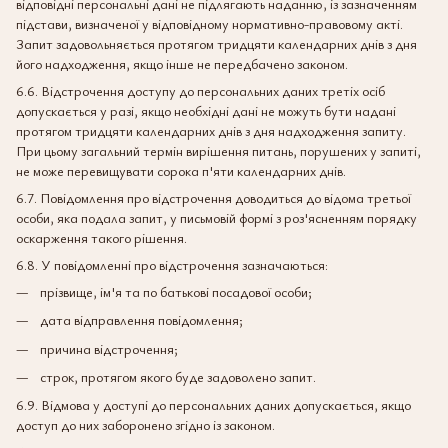
відповідні персональні дані не підлягають наданню, із зазначенням
підстави, визначеної у відповідному нормативно-правовому акті.
Запит задовольняється протягом тридцяти календарних днів з дня
його надходження, якщо інше не передбачено законом.
6.6. Відстрочення доступу до персональних даних третіх осіб
допускається у разі, якщо необхідні дані не можуть бути надані
протягом тридцяти календарних днів з дня надходження запиту.
При цьому загальний термін вирішення питань, порушених у запиті,
не може перевищувати сорока п'яти календарних днів.
6.7. Повідомлення про відстрочення доводиться до відома третьої
особи, яка подала запит, у письмовій формі з роз'ясненням порядку
оскарження такого рішення.
6.8. У повідомленні про відстрочення зазначаються:
прізвище, ім'я та по батькові посадової особи;
дата відправлення повідомлення;
причина відстрочення;
строк, протягом якого буде задоволено запит.
6.9. Відмова у доступі до персональних даних допускається, якщо
доступ до них заборонено згідно із законом.