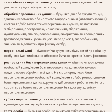
знеособлення персональних даних
— вилучення відомостей, які
дають змогу ідентифікувати особу;
обробка персональних даних —
будь-яка дія або сукупність дій,
здійснених повністю або частково в інформаційній (автоматизованій)
системі та/або в картотеках персональних даних, які пов’язані
зі збиранням, реєстрацією, накопиченням, зберіганням,
адаптуванням, зміною, поновленням, використанням і поширенням
(розповсюдженням, реалізацією, передачею), знеособленням,
знищенням відомостей про фізичну особу;
персональні дані —
відомості чи сукупність відомостей про фізичну
особу, яка ідентифікована або може бути конкретно ідентифікована;
розпорядник бази персональних даних —
фізична чи юридична
особа, якій володільцем бази персональних даних або законом
надано право обробляти ці дані. Не є розпорядником бази
персональних даних особа, якій володільцем та/або розпорядником
бази персональних даних доручено здійснювати роботи технічного
характеру з базою персональних даних без доступу до змісту
персональних даних;
суб’єкт персональних даних —
фізична особа, стосовно якої
відповідно до закону здійснюється обробка її персональних даних;
третя особа —
будь-яка особа, за винятком суб’єкта персональних