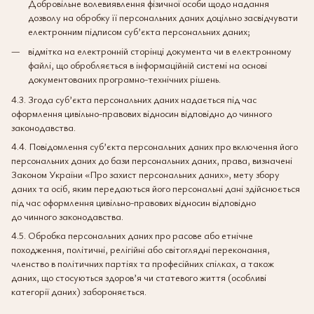
Добровільне волевиявлення фізичної особи щодо надання
дозволу на обробку її персональних даних доцільно засвідчувати
електронним підписом суб’єкта персональних даних;
відмітка на електронній сторінці документа чи в електронному
файлі, що обробляється в інформаційній системі на основі
документованих програмно-технічних рішень.
4.3. Згода суб’єкта персональних даних надається під час
оформлення цивільно-правових відносин відповідно до чинного
законодавства.
4.4. Повідомлення суб’єкта персональних даних про включення його
персональних даних до бази персональних даних, права, визначені
Законом України «Про захист персональних даних», мету збору
даних та осіб, яким передаються його персональні дані здійснюється
під час оформлення цивільно-правових відносин відповідно
до чинного законодавства.
4.5. Обробка персональних даних про расове або етнічне
походження, політичні, релігійні або світоглядні переконання,
членство в політичних партіях та професійних спілках, а також
даних, що стосуються здоров’я чи статевого життя (особливі
категорії даних) забороняється.