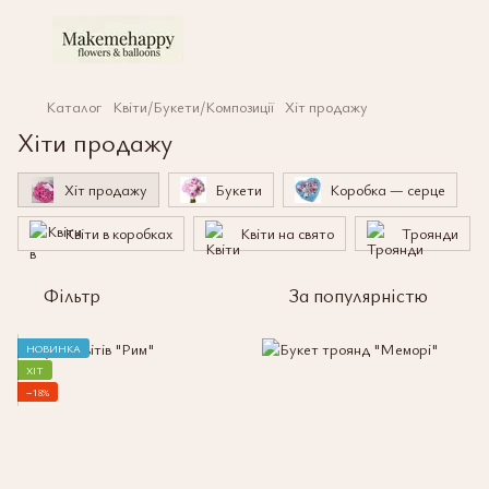
Каталог
Квіти/Букети/Композиції
Хіт продажу
Хіти продажу
Хіт продажу
Букети
Коробка — серце
Квіти в коробках
Квіти на свято
Троянди
Фільтр
За популярністю
НОВИНКА
ХІТ
−18%