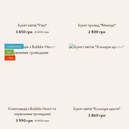
Букет квітів "Рим"
Букет троянд "Меморі"
3 450 грн
2 800 грн
4 200 грн
НОВИНКА
ХІТ
−18%
Композиція з Bubble Heart та
Букет квітів "Кольори щастя"
червоними трояндами
3 860 грн
3 990 грн
4 850 грн