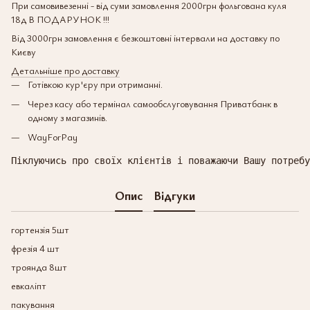
При самовивезенні - від суми замовлення 2000грн фольгована куля
18д В ПОДАРУНОК !!!
Від 3000грн замовлення є безкоштовні інтервали на доставку по
Києву
Детальніше про доставку
Готівкою кур'єру при отриманні.
Через касу або термінал самообслуговування Приватбанк в
одному з магазинів.
WayForPay
Піклуючись про своїх клієнтів і поважаючи Вашу потребу
Опис
Відгуки
гортензія 5шт
фрезія 4 шт
троянда 8шт
евкаліпт
пакування