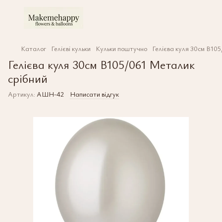
Каталог
Гелієві кульки
Кульки поштучно
Гелієва куля 30см В10
Гелієва куля 30см В105/061 Металик
срібний
Артикул:
АШН-42
Написати відгук