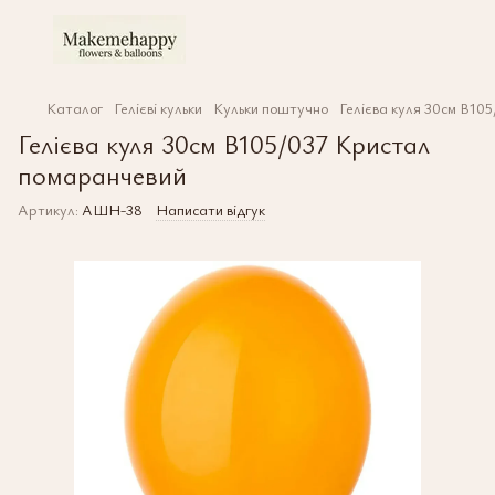
Каталог
Гелієві кульки
Кульки поштучно
Гелієва куля 30см В10
Гелієва куля 30см В105/037 Кристал
помаранчевий
Артикул:
АШН-38
Написати відгук