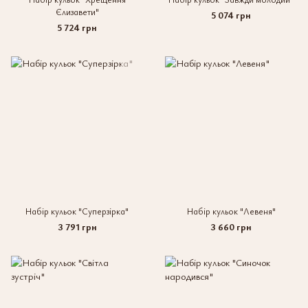
Єлизавети"
5 074 грн
5 724 грн
Набір кульок "Суперзірка"
Набір кульок "Левеня"
3 791 грн
3 660 грн