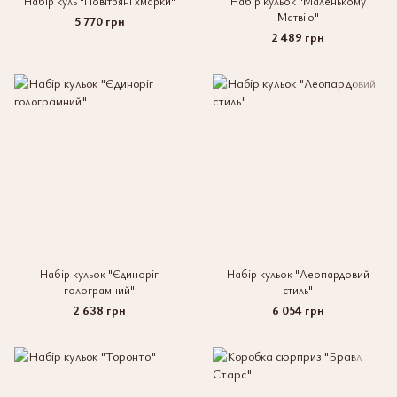
Набір куль "Повітряні хмарки"
Набір кульок "Маленькому
Матвію"
5 770 грн
2 489 грн
Набір кульок "Єдиноріг
Набір кульок "Леопардовий
голограмний"
стиль"
2 638 грн
6 054 грн