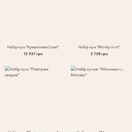
Набір куль "Кришталева Ельза"
Набір куль "Містер пі-пі"
12 937 грн
2 738 грн