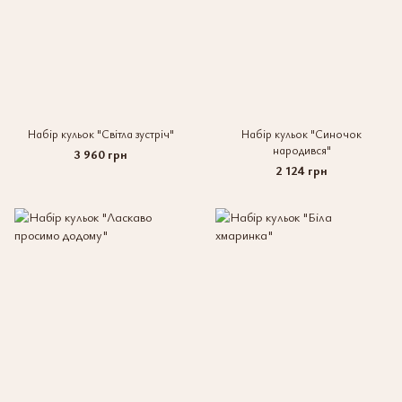
Набір кульок "Світла зустріч"
Набір кульок "Синочок
народився"
3 960 грн
2 124 грн