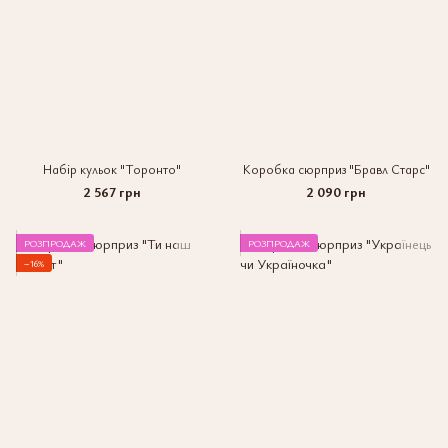
Набір кульок "Торонто"
Коробка сюрприз "Бравл Старс"
2 567 грн
2 090 грн
РОЗПРОДАЖ
РОЗПРОДАЖ
−16%