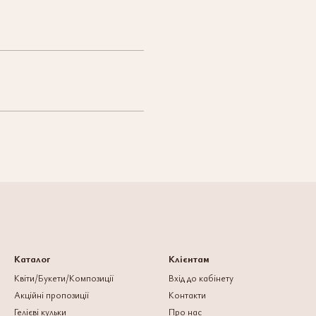
Каталог
Клієнтам
Квіти/Букети/Композиції
Вхід до кабінету
Акційні пропозиції
Контакти
Гелієві кульки
Про нас