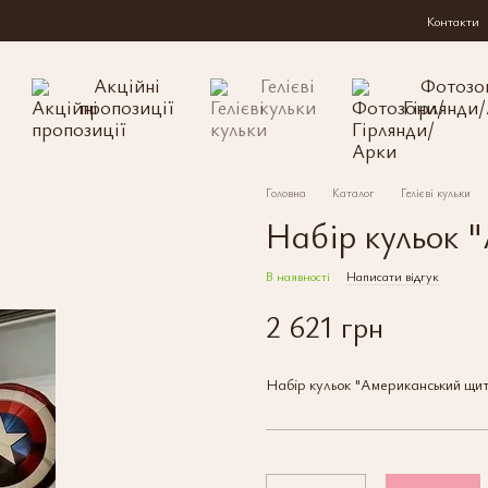
Контакти
Акційні
Гелієві
Фотозо
пропозиції
кульки
Гірлянди
Головна
Каталог
Гелієві кульки
Набір кульок 
В наявності
Написати відгук
2 621 грн
Набір кульок "Американський щи