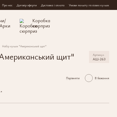
Про нас
Договір оферти
Доставка і оплата
Умови польоту гелієвих кульок
ни/
Коробка
/Арки
сюрприз
Набір кульок "Американський щит"
"Американський щит"
Артикул
АШ-263
Порівняти
В бажання
т"