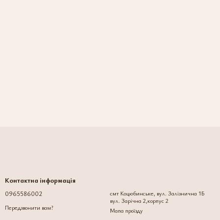
Контактна інформація
0965586002
смт Коцюбинське, вул. Залізнична 1Б
вул. Зарічна 2,корпус 2
Передзвонити вам?
Мапа проїзду