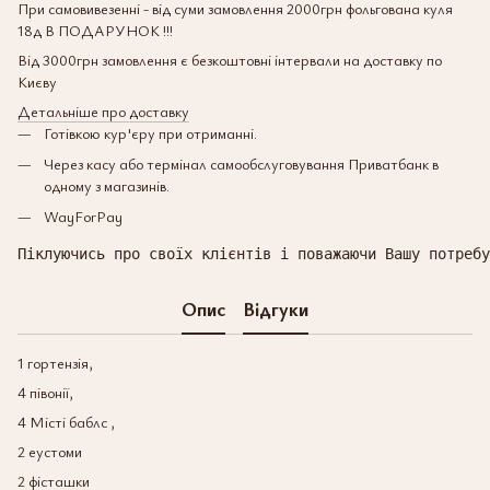
При самовивезенні - від суми замовлення 2000грн фольгована куля
18д В ПОДАРУНОК !!!
Від 3000грн замовлення є безкоштовні інтервали на доставку по
Києву
Детальніше про доставку
Готівкою кур'єру при отриманні.
Через касу або термінал самообслуговування Приватбанк в
одному з магазинів.
WayForPay
Піклуючись про своїх клієнтів і поважаючи Вашу потребу
Опис
Відгуки
1 гортензія,
4 півонії,
4 Місті баблс ,
2 еустоми
2 фісташки