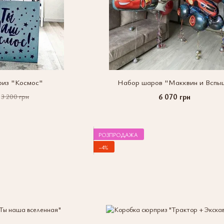
риз "Космос"
Набор шаров "Макквин и Вспы
6 070 грн
3 200 грн
РОЗПРОДАЖА
−4%