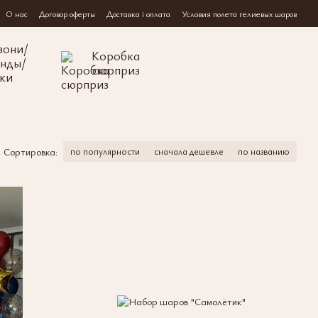
О нас
Договор оферты
Доставка і оплата
Условия полета гелиевых шаров
зони/
Коробка
янды/
сюрприз
ки
Сортировка:
по популярности
сначала дешевле
по названию