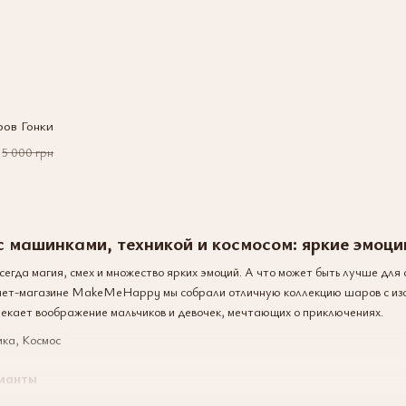
ов Гонки
5 000 грн
 машинками, техникой и космосом: яркие эмоци
сегда магия, смех и множество ярких эмоций. А что может быть лучше д
рнет-магазине MakeMeHappy мы собрали отличную коллекцию шаров с изо
влекает воображение мальчиков и девочек, мечтающих о приключениях.
ианты
ение для оформления детского праздника, обратите внимание на самые п