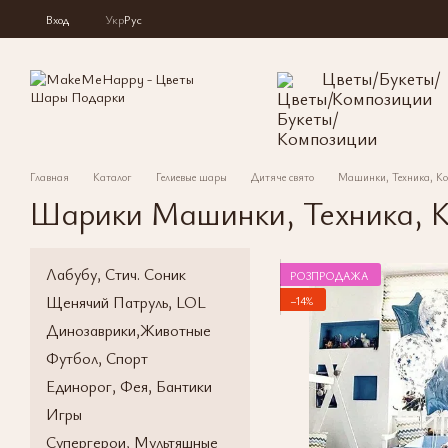
Перейти к основному контенту
Вход
Укр
Рус
Цветы/Букеты/
Композиции
Главная
Каталог
Гелиевые шары
Дитяче свято
Машинки, Техника, Ко
Шарики Машинки, Техника, 
Лабубу, Стич. Соник
РОЗПРОДАЖА
Щенячий Патруль, LOL
−14%
Динозаврики,Животные
Футбол, Спорт
Единорог, Фея, Бантики
Игры
Супергерои, Мультяшные