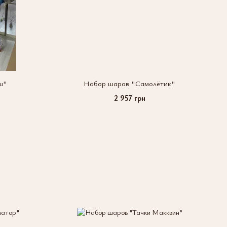
ш"
Набор шаров "Самолётик"
2 957 грн