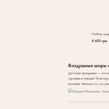
Набор шар
4 605 грн
Воздушные шары с
Детские праздники — это в
героями и темами? В инте
мотивов. Именно то, что у
Самые популярные вар
Если вы ищете готовое реш