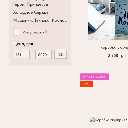
Герои, Принцессы
Холодное Сердце
Машинки, Техника, Космос
3
Розпродажа
Цена, грн
Коробка сюрп
От Цена, грн
До Цена, грн
OK
2 750 грн
РОЗПРОДАЖА
−16%