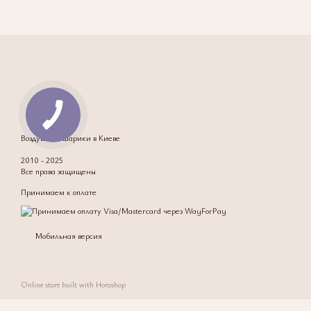
укомплектованы в соответст
Коробка сюрприз «Косм
космонавта и ракеты, 
Набор шариков «Маккви
и конфетти — в общей 
Коробка «Ты наша всел
сюрприза без повода.
Воздушные шарики в Киеве
Набор «Самолет» — в 
латексные шары пастел
2010 - 2025
Все права защищены
Коробка «Трактор + Эк
Принимаем к оплате
шарики и конфетти.
Почему дети выбирают
Мобильная версия
Транспорт всегда вызывает
картинки на шарах, а целы
рождения, оформления детс
Online store built with Horoshop
Наш ассортимент включае
композицию, объединив нес