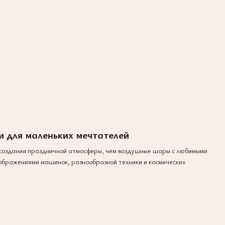
и для маленьких мечтателей
ля создания праздничной атмосферы, чем воздушные шары с любимыми
бражениями машинок, разнообразной техники и космических
опулярные варианты наборов шаров и коробок-сюрпризов. Они уже