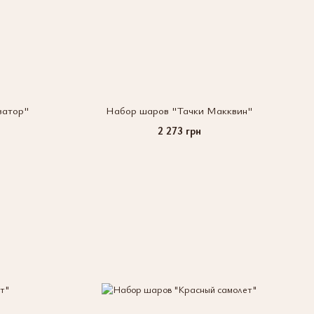
ватор"
Набор шаров "Тачки Макквин"
2 273 грн