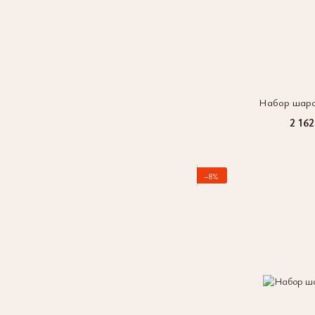
Набор шаро
2 162
−8%