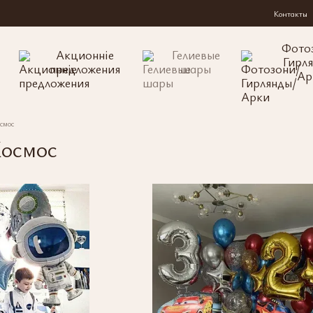
Контакты
Фото
Акционніе
Гелиевые
Гирл
предложения
шары
Ар
смос
Космос