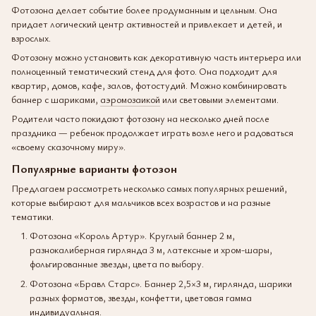
Фотозона делает событие более продуманным и цельным. Она
придает логический центр активностей и привлекает и детей, и
взрослых.
Фотозону можно установить как декоративную часть интерьера или
полноценный тематический стенд для фото. Она подходит для
квартир, домов, кафе, залов, фотостудий. Можно комбинировать
баннер с шариками,
аэромозаикой
или световыми элементами.
Родители часто покидают фотозону на несколько дней после
праздника — ребенок продолжает играть возле него и радоваться
«своему сказочному миру».
Популярные варианты фотозон
Предлагаем рассмотреть несколько самых популярных решений,
которые выбирают для мальчиков всех возрастов и на разные
тематики.
Фотозона «Король Артур». Круглый баннер 2 м,
разнокалиберная гирлянда 3 м, латексные и хром-шары,
фольгированные звезды, цвета по выбору.
Фотозона «Бравл Старс». Баннер 2,5×3 м, гирлянда, шарики
разных форматов, звезды, конфетти, цветовая гамма
индивидуальная.