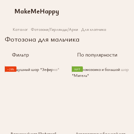
MakeMeHappy
Каталог
Фотозони/Гирлянды/Арки
Для хлопчика
Фотозона для мальчика
Фильтр
По популярности
−28%
ХИТ
Воздушный шар "Зефирка"
Аэромозаика и большой шар