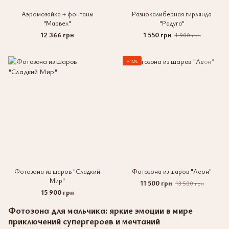
Аэромозайка + фонтаны
Разнокалиберная гирлянда
"Марвел"
"Радуга"
12 366 грн
1 550 грн
1 900 грн
−15%
Фотозона из шаров "Сладкий
Фотозона из шаров "Леон"
Мир"
11 500 грн
13 500 грн
15 900 грн
Фотозона для мальчика: яркие эмоции в мире
приключений супергероев и мечтаний