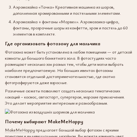
Аэромозайка «Тачка» Креативная машинка из шаров,
дополненная хромированными и пастельными элементами.
Аэромозайка + фонтаны «Марвел». Аэромозаика-цифра,
фонтаны, прозрачные шары из конфетти, хром и пастель до 60
элементов в комплекте.
Где организовать фотозону для мальчика
Фотозона может быть установлена в любом помещении — от детской
комнаты до большого банкетного зала. В фотостудиях часто
размещают несколько зон разных тем, чтобы дети могли выбрать
наиболее предпочитаемую. На больших ивентах фотозоны
становятся отдельной достопримечательностью, где охотно
фотографируются даже взрослые.
Различные сюжеты позволяют создать несколько тематических
локаций – космос, автостарт, супергерои, морские приключения.
Это делает мероприятие интересным и разнообразным.
Почему выбирают MakeMeHappy
MakeMeHappy
предлагает большой выбор фотозон с яркими
принтами и индивидуальным дизайном. Вы можете изменять цвет,