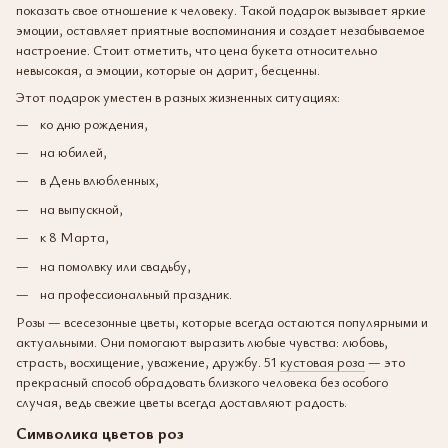
показать свое отношение к человеку. Такой подарок вызывает яркие
эмоции, оставляет приятные воспоминания и создает незабываемое
настроение. Стоит отметить, что цена букета относительно
невысокая, а эмоции, которые он дарит, бесценны.
Этот подарок уместен в разных жизненных ситуациях:
ко дню рождения,
на юбилей,
в День влюбленных,
на выпускной,
к 8 Марта,
на помолвку или свадьбу,
на профессиональный праздник.
Розы — всесезонные цветы, которые всегда остаются популярными и
актуальными. Они помогают выразить любые чувства: любовь,
страсть, восхищение, уважение, дружбу. 51
кустовая роза
— это
прекрасный способ обрадовать близкого человека без особого
случая, ведь свежие цветы всегда доставляют радость.
Символика цветов роз