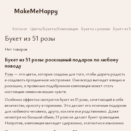
MakeMeHappy
Каталог
Цветы/Букеты/Композиции
Букеты с розами
Букет из 5
Букет из 51 розы
Нет товаров
Букет из 51 розы: роскошный подарок по любому
поводу
Розы
— это цветы, которые созданы для того, чтобы дарить радость
и создавать праздничное настроение. Они всегда выглядят изящно и
роскошно, а правильно подобранная композиция может стать
настоящим символом ваших чувств.
Особенно эффектно смотрится букет из 51 розы, сочетающий в себе
величество, красоту и гармонию. Это делает его отличным подарком
для любимого человека, друга, коллеги или родственника. Даже
несмотря на большой объем, 51 роза не делает букет громоздким.
Напротив, композиция выглядит сдержанно, элегантно и изысканно.