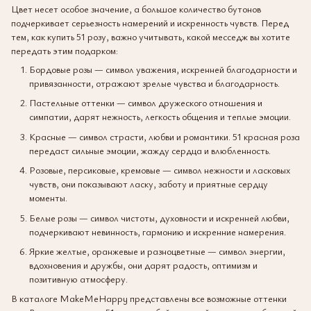
Цвет несет особое значение, а большое количество бутонов
подчеркивает серьезность намерений и искренность чувств. Перед
тем, как купить 51 розу, важно учитывать, какой месседж вы хотите
передать этим подарком:
Бордовые розы — символ уважения, искренней благодарности и
привязанности, отражают зрелые чувства и благодарность.
Пастельные оттенки — символ дружеского отношения и
симпатии, дарят нежность, легкость общения и теплые эмоции.
Красные — символ страсти, любви и романтики. 51 красная роза
передаст сильные эмоции, жажду сердца и влюбленность.
Розовые, персиковые, кремовые — символ нежности и ласковых
чувств, они показывают ласку, заботу и приятные сердцу
моменты.
Белые розы — символ чистоты, духовности и искренней любви,
подчеркивают невинность, гармонию и искренние намерения.
Яркие желтые, оранжевые и разноцветные — символ энергии,
вдохновения и дружбы, они дарят радость, оптимизм и
позитивную атмосферу.
В каталоге MakeMeHappy представлены все возможные оттенки