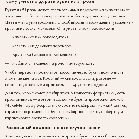
Кому уместно дарить букет из 51 розы
Букет из 51 розы
может стать отличным подарком на значительное
жизненное событие или просто в знак благодарности и уважения.
Цветы – это универсальный способ выразить восхищение, уважение и
признание заслуг человека. Они уместны как подарок для:
начальника или руководителя;
коллеги или делового партнера;
друга или близкого родственника;
любимого человека на романтическую дату.
Чтобы передать правильное послание через
букет
, важно знать
значение цвета роз. Красный — символ страсти, розовые —
нежности, а желтые и оранжевые — дружбы и радости.
Для тех, кто не хочет разбираться в тонкостях флористики, есть
простой выход — доверить создание букета профессионалам. В
MakeMeHappy флористы аккуратно подбирают каждый цветок,
гармонично размещают бутоны, выбирают стильную обертку и
гарантируют свежесть композиции.
Роскошный подарок на все случаи жизни
Композиция из 51 розы — это не просто букет, а способ наглядно