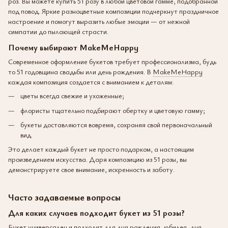
роз. Вы можете купить 51 розу в любой цветовой гамме, подобранной
под повод. Яркие разноцветные композиции подчеркнут праздничное
настроение и помогут выразить любые эмоции — от нежной
симпатии до пылающей страсти.
Почему выбирают MakeMeHappy
Современное оформление букетов требует профессионализма, будь
то 51 годовщина свадьбы или день рождения. В
MakeMeHappy
каждая композиция создается с вниманием к деталям:
цветы всегда свежие и ухоженные;
флористы тщательно подбирают обертку и цветовую гамму;
букеты доставляются вовремя, сохраняя свой первоначальный
вид.
Это делает каждый букет не просто подарком, а настоящим
произведением искусства. Даря композицию из 51 розы, вы
демонстрируете свое внимание, искренность и заботу.
Часто задаваемые вопросы
Для каких случаев подходит букет из 51 розы?
Букет универсален и подходит для дня рождения, юбилея, дня