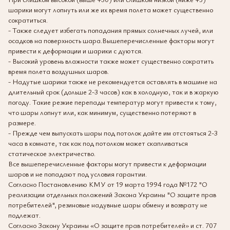
шарики могут лопнуть или же их время полета может существенно
сократиться.
- Также следует избегать попадания прямых солнечных лучей, или
осадков на поверхность шара.Вышеперечисленные факторы могут
привести к деформации и шарики с дуются.
- Высокий уровень влажности также может существенно сократить
время полета воздушных шаров.
- Надутые шарики также не рекомендуется оставлять в машине на
длительный срок (дольше 2-3 часов) как в холодную, так и в жаркую
погоду. Такие резкие перепады температур могут привести к тому,
что шары лопнут или, как минимум, существенно потеряют в
размере.
- Прежде чем выпускать шары под потолок дайте им отстояться 2-3
часа в комнате, так как под потолком может скапливаться
статическое электричество.
Все вышеперечисленные факторы могут привести к деформации
шаров и не попадают под условия гарантии.
Согласно Постановлению КМУ от 19 марта 1994 года №172 "О
реализации отдельных положений Закона Украины "О защите прав
потребителей", резиновые надувные шары обмену и возврату не
подлежат.
Согласно Закону Украины «О защите прав потребителей» и ст. 707