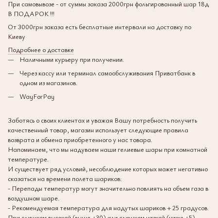
При самовывозе - от суммы заказа 2000грн фольгированный шар 18д
В ПОДАРОК !!!
От 3000грн заказа есть бесплатные интервали на доставку по
Киеву
Подробнее о доставке
Наличными курьеру при получении.
Через кассу или терминал самообслуживания Приватбанк в
одном из магазинов.
WayForPay
Заботясь о своих клиентах и уважая Вашу потребность получить
качественный товар, магазин использует следующие правила
возврата и обмена приобретенного у нас товара.
Напоминаем, что мы надуваем наши гелиевые шары при комнатной
температуре.
И существует ряд условий, несоблюдение которых может негативно
сказаться на времени полета шариков:
- Перепады температур могут значительно повлиять на объем газа в
воздушном шаре.
- Рекомендуемая температура для надутых шариков + 25 градусов.
При слишком высокой (выше +30) или слишком низкой (ниже +5)