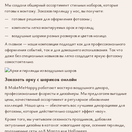
Мы создали обширный ассортимент стильных наборов, которые
готовы к монтажу. Заказав гирлянду у нас, вы получите:
готовые решения для оформления фотозоны ;
комплекты легко монтируемых арок и гирлянд;
воздушные шарики разных размеров и цветов налицо.
А главное — наши композиции подходят как для профессионального
оформления событий, так и для домашнего использования. Так что
даже без специальных навыков вы легко создадите яркую фотозону
самостоятельно.
Заказать арку с шариков онлайн
В MakeMeHappy работают мастера воздушного декора,
профессиональные флористы и дизайнеры. Мы предлагаем выгодные
цены, качественный ассортимент и регулярное обновление
коллекций. Наша цель — обеспечить вас лучшими декорациями для
фотозоны, которые действительно создают эффект «вау».
Кроме того, мы учитываем сезонность праздников, добавляя
актуальные дизайны в каталог: новогодние арки, осенние гирлянды,
праздничные сеты до 8 Марта или Halloween.