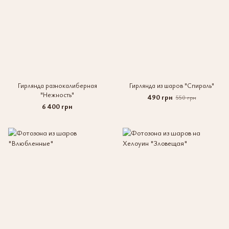
Гирлянда разнокалиберная
Гирлянда из шаров "Спираль"
"Нежность"
490 грн
550 грн
6 400 грн