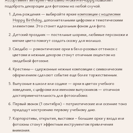
подобрать декорации для фотозоны на любой случай.
День рождения — выбирайте яркие
композиции с надписями
Happy Birthday
, дополнительными цифрами и тематическими
элементами. Это станет идеальным фоном для фото.
Детский праздник — пастельные шарики, любимые персонажи и
мягкие цвета помогут создать сказку для малыша.
Свадьба — романтические арки в бело-розовых оттенках с
цветами и нежным декором станут отличным акцентом на
свадебной фотозоне.
Крестины— сдержанные нежные композиции с символическим
оформлением сделают событие еще более торжественным.
Выпускные в школе или садике — арки в цветах учебного
заведения, с цифрами или именами выпускников — отличная
достопримечательность для фотоальбома.
Первый звонок (1 сентября) – патриотические или осенние тона
придадут настроению первому учебному дню.
Корпоративы, открытия, выставки – большие арки у входа или
фотозоны станут эффектным инструментом привлечения
внимания.