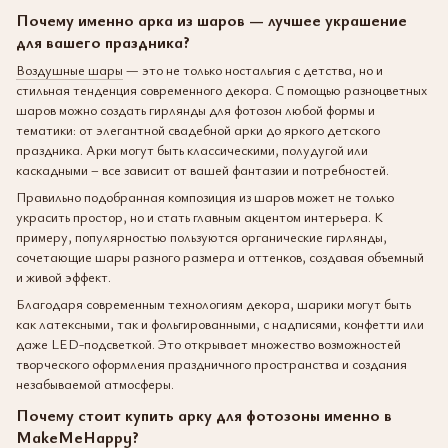
Почему именно арка из шаров — лучшее украшение
для вашего праздника?
Воздушные шары
— это не только ностальгия с детства, но и
стильная тенденция современного декора. С помощью разноцветных
шаров можно создать гирлянды для фотозон любой формы и
тематики: от элегантной свадебной арки до яркого детского
праздника. Арки могут быть классическими, полудугой или
каскадными – все зависит от вашей фантазии и потребностей.
Правильно подобранная композиция из шаров может не только
украсить простор, но и стать главным акцентом интерьера. К
примеру, популярностью пользуются органические гирлянды,
сочетающие шары разного размера и оттенков, создавая объемный
и живой эффект.
Благодаря современным технологиям декора, шарики могут быть
как латексными, так и фольгированными, с надписями, конфетти или
даже LED-подсветкой. Это открывает множество возможностей
творческого оформления праздничного пространства и создания
незабываемой атмосферы.
Почему стоит купить арку для фотозоны именно в
MakeMeHappy?