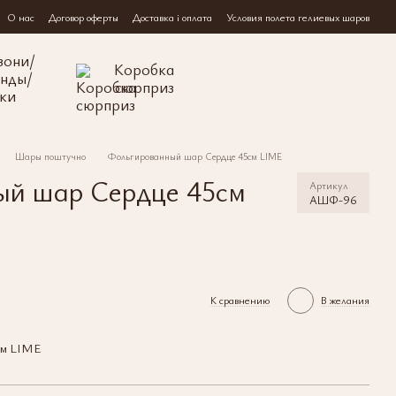
О нас
Договор оферты
Доставка і оплата
Условия полета гелиевых шаров
зони/
Коробка
янды/
сюрприз
ки
Шары поштучно
Фольгированный шар Сердце 45см LIME
ый шар Сердце 45см
Артикул
АШФ-96
К сравнению
В желания
см LIME