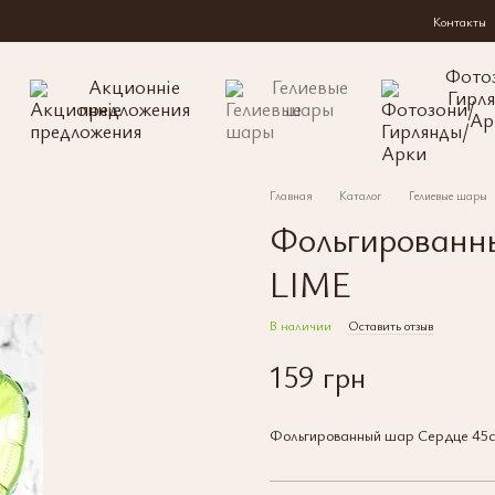
Контакты
Фото
Акционніе
Гелиевые
Гирл
предложения
шары
Ар
Главная
Каталог
Гелиевые шары
Фольгированн
LIME
В наличии
Оставить отзыв
159 грн
Фольгированный шар Сердце 45