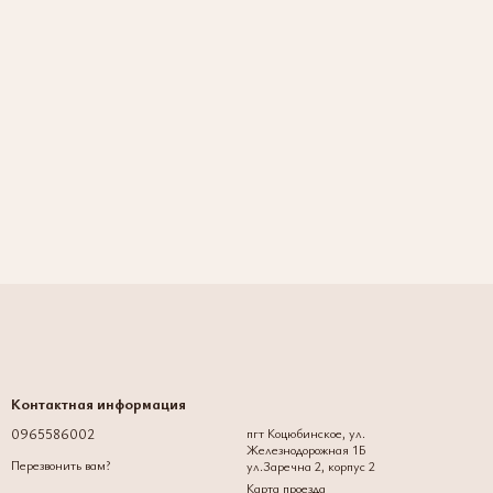
Контактная информация
0965586002
пгт Коцюбинское, ул.
Железнодорожная 1Б
Перезвонить вам?
ул.Заречна 2, корпус 2
Карта проезда