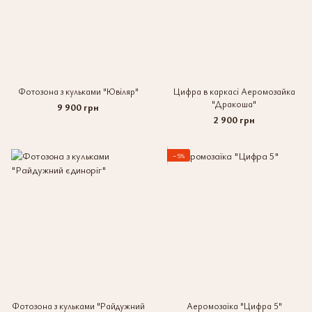
Фотозона з кульками "Ювіляр"
Цифра в каркасі Аеромозайка
"Дракоша"
9 900 грн
2 900 грн
−5%
Фотозона з кульками "Райдужний
Аеромозаїка "Цифра 5"