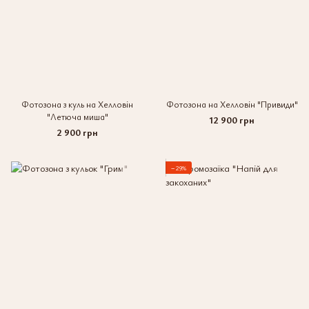
Фотозона з куль на Хелловін
Фотозона на Хелловін "Привиди"
"Летюча миша"
12 900 грн
2 900 грн
−29%