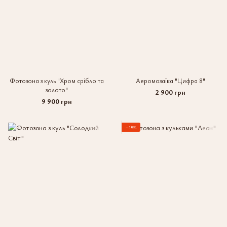
Фотозона з куль "Хром срібло та
Аеромозаїка "Цифра 8"
золото"
2 900 грн
9 900 грн
−15%