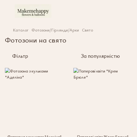
Каталог
Фотозони/Гірлянди/Арки
Свято
Фотозони на свято
Фільтр
За популярністю
Фотозона з кульками "Аделіна"
Паперові квіти "Крем Брюле"