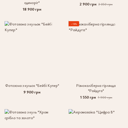
єдиноріг"
2 900 грн
3 050 грн
18 900 грн
−18%
Фотозона з кульок "Бейбі Купер"
Різнокаліберна гірлянда
"Райдуга"
9 900 грн
1 550 грн
1 900 грн