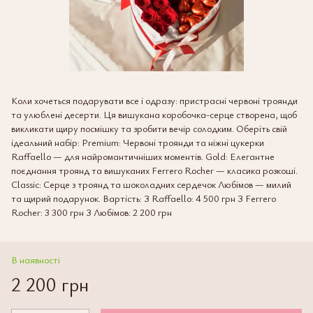
Коли хочеться подарувати все і одразу: пристрасні червоні троянди
та улюблені десерти. Ця вишукана коробочка-серце створена, щоб
викликати щиру посмішку та зробити вечір солодким. Оберіть свій
ідеальний набір: Premium: Червоні троянди та ніжні цукерки
Raffaello — для найромантичніших моментів. Gold: Елегантне
поєднання троянд та вишуканих Ferrero Rocher — класика розкоші.
Classic: Серце з троянд та шоколадних сердечок Любімов — милий
та щирий подарунок. Вартість: З Raffaello: 4 500 грн З Ferrero
Rocher: 3 300 грн З Любімов: 2 200 грн
В наявності
2 200 грн