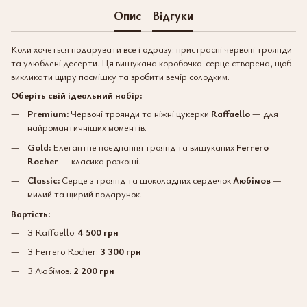
Опис
Відгуки
Коли хочеться подарувати все і одразу: пристрасні червоні троянди
та улюблені десерти. Ця вишукана коробочка-серце створена, щоб
викликати щиру посмішку та зробити вечір солодким.
Оберіть свій ідеальний набір:
Premium:
Червоні троянди та ніжні цукерки
Raffaello
— для
найромантичніших моментів.
Gold:
Елегантне поєднання троянд та вишуканих
Ferrero
Rocher
— класика розкоші.
Classic:
Серце з троянд та шоколадних сердечок
Любімов
—
милий та щирий подарунок.
Вартість:
З Raffaello:
4 500 грн
З Ferrero Rocher:
3 300 грн
З Любімов:
2 200 грн