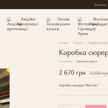
Контакти
Акційні
Гелієві
Фотозо
пропозиції
кульки
Гірлянди
Головна
Каталог
Коробка сюрпри
Коробка сюрпр
В наявності
Написати відгук
2 670 грн
3 000 гр
Коробка сюрприз "Вінтаж"