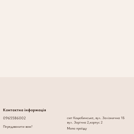
Контактна інформація
0965586002
смт Коцюбинське, вул. Залізнична 1Б
вул. Зарічна 2,корпус 2
Передзвонити вам?
Мапа проїзду