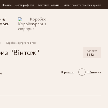
Про нас
Договір оферти
Доставка і оплата
Умови польоту гелієвих кульок
ни/
Коробка
/Арки
сюрприз
з
Коробка сюрприз "Вінтаж"
из "Вінтаж"
Артикул
S632
н
Порівняти
В бажання