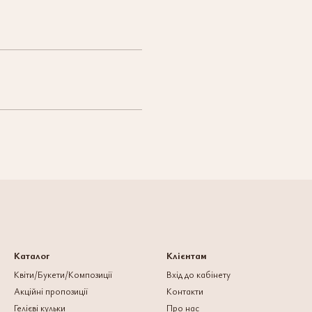
Каталог
Клієнтам
Квіти/Букети/Композиції
Вхід до кабінету
Акційні пропозиції
Контакти
Гелієві кульки
Про нас