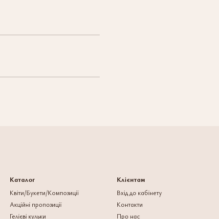
Каталог
Клієнтам
Квіти/Букети/Композиції
Вхід до кабінету
Акційні пропозиції
Контакти
Гелієві кульки
Про нас