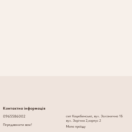
Контактна інформація
0965586002
смт Коцюбинське, вул. Залізнична 1Б
вул. Зарічна 2,корпус 2
Передзвонити вам?
Мапа проїзду