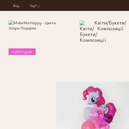
Перейти до основного контенту
Вхід
Укр
Рус
Квіти/Букети/
Композиції
РОЗПРОДАЖ