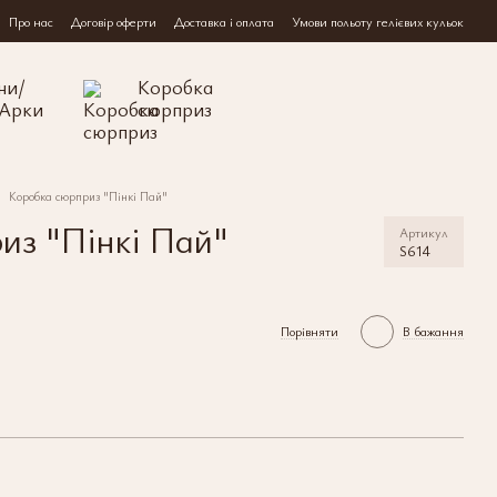
Про нас
Договір оферти
Доставка і оплата
Умови польоту гелієвих кульок
ни/
Коробка
/Арки
сюрприз
Коробка сюрприз "Пінкі Пай"
из "Пінкі Пай"
Артикул
S614
Порівняти
В бажання