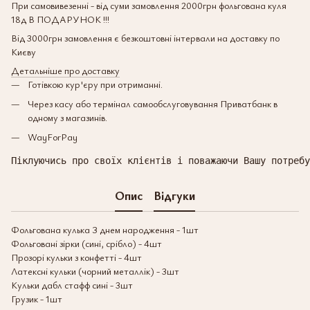
При самовивезенні - від суми замовлення 2000грн фольгована куля
18д В ПОДАРУНОК !!!
Від 3000грн замовлення є безкоштовні інтервали на доставку по
Києву
Детальніше про доставку
Готівкою кур'єру при отриманні.
Через касу або термінал самообслуговування Приватбанк в
одному з магазинів.
WayForPay
Піклуючись про своїх клієнтів і поважаючи Вашу потребу
Опис
Відгуки
Фольгована кулька З днем народження - 1шт
Фольговані зірки (сині, срібло) - 4шт
Прозорі кульки з конфетті - 4шт
Латексні кульки (чорний металлік) - 3шт
Кульки дабл стафф сині - 3шт
Грузик - 1шт