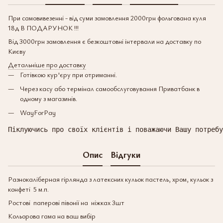
При самовивезенні - від суми замовлення 2000грн фольгована куля
18д В ПОДАРУНОК !!!
Від 3000грн замовлення є безкоштовні інтервали на доставку по
Києву
Детальніше про доставку
Готівкою кур'єру при отриманні.
Через касу або термінал самообслуговування Приватбанк в
одному з магазинів.
WayForPay
Піклуючись про своїх клієнтів і поважаючи Вашу потребу
Опис
Відгуки
Разнокаліберная гірлянда з латексних кульок пастель, хром, кульок з
конфеті 5 м.п.
Ростові паперові півонії на ніжках 3шт
Кольорова гама на ваш вибір