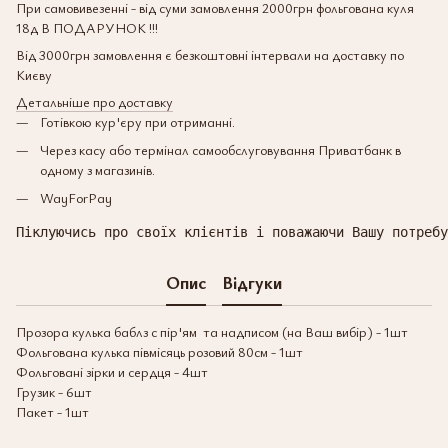
При самовивезенні - від суми замовлення 2000грн фольгована куля
18д В ПОДАРУНОК !!!
Від 3000грн замовлення є безкоштовні інтервали на доставку по
Києву
Детальніше про доставку
Готівкою кур'єру при отриманні.
Через касу або термінал самообслуговування Приватбанк в
одному з магазинів.
WayForPay
Піклуючись про своїх клієнтів і поважаючи Вашу потребу
Опис
Відгуки
Прозора кулька баблз с пір'ям та надписом (на Ваш вибір) - 1шт
Фольгована кулька півмісяць розовий 80см - 1шт
Фольговані зірки и сердця - 4шт
Грузик - 6шт
Пакет - 1шт