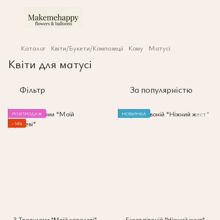
Каталог
Квіти/Букети/Композиції
Кому
Матусі
Квіти для матусі
Фільтр
За популярністю
РОЗПРОДАЖ
НОВИНКА
−14%
З Трояндами "Моїй королеві"
Букет півоній "Ніжний жест"