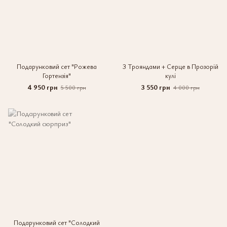
Подарунковий сет "Рожева
З Трояндами + Серце в Прозорій
Гортензія"
кулі
4 950 грн
3 550 грн
5 500 грн
4 000 грн
Подарунковий сет "Солодкий