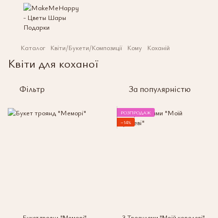
Каталог
Квіти/Букети/Композиції
Кому
Коханій
Квіти для коханої
Фільтр
За популярністю
РОЗПРОДАЖ
−14%
Букет троянд "Меморі"
З Трояндами "Моїй королеві"