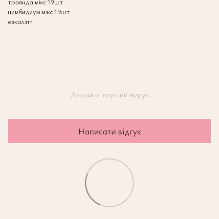
троянда мікс 19шт
цимбидиум мікс 19шт
евкаліпт
Додайте перший відгук
Написати відгук