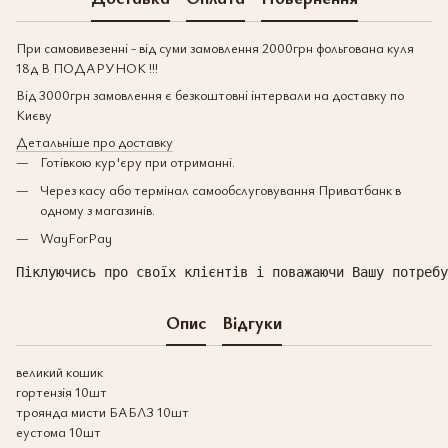
При самовивезенні - від суми замовлення 2000грн фольгована куля
18д В ПОДАРУНОК !!!
Від 3000грн замовлення є безкоштовні інтервали на доставку по
Києву
Детальніше про доставку
Готівкою кур'єру при отриманні.
Через касу або термінал самообслуговування Приватбанк в
одному з магазинів.
WayForPay
Піклуючись про своїх клієнтів і поважаючи Вашу потребу
Опис
Відгуки
великий кошик
гортензія 10шт
троянда мисти БАБЛЗ 10шт
еустома 10шт