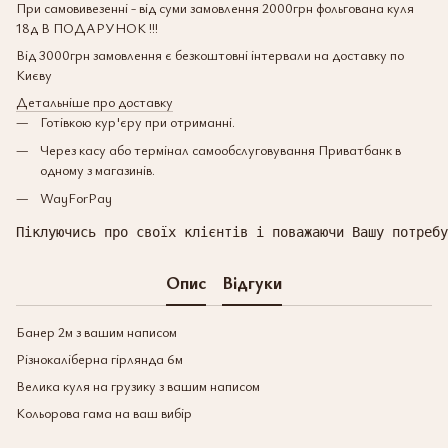
При самовивезенні - від суми замовлення 2000грн фольгована куля
18д В ПОДАРУНОК !!!
Від 3000грн замовлення є безкоштовні інтервали на доставку по
Києву
Детальніше про доставку
Готівкою кур'єру при отриманні.
Через касу або термінал самообслуговування Приватбанк в
одному з магазинів.
WayForPay
Піклуючись про своїх клієнтів і поважаючи Вашу потребу
Опис
Відгуки
Банер 2м з вашим написом
Різнокаліберна гірлянда 6м
Велика куля на грузику з вашим написом
Кольорова гама на ваш вибір