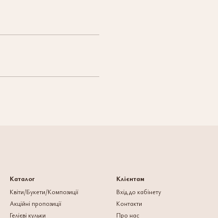
Каталог
Клієнтам
Квіти/Букети/Композиції
Вхід до кабінету
Акційні пропозиції
Контакти
Гелієві кульки
Про нас