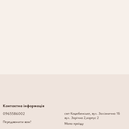
Контактна інформація
0965586002
смт Коцюбинське, вул. Залізнична 1Б
вул. Зарічна 2,корпус 2
Передзвонити вам?
Мапа проїзду