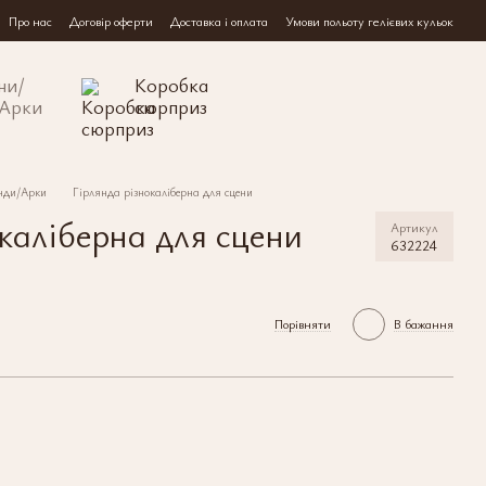
Про нас
Договір оферти
Доставка і оплата
Умови польоту гелієвих кульок
ни/
Коробка
/Арки
сюрприз
нди/Арки
Гірлянда різнокаліберна для сцени
окаліберна для сцени
Артикул
632224
Порівняти
В бажання