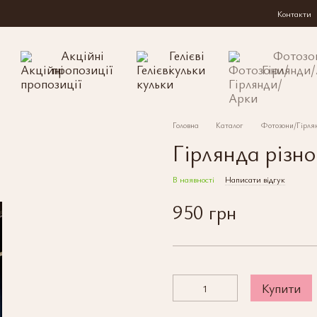
Контакти
Акційні
Гелієві
Фотозо
пропозиції
кульки
Гірлянди
Головна
Каталог
Фотозони/Гірля
Гірлянда різн
В наявності
Написати відгук
950 грн
Купити