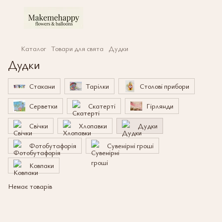
Каталог
Товари для свята
Дудки
Дудки
Стакани
Тарілки
Столові прибори
Серветки
Скатерті
Гірлянди
Свічки
Хлопавки
Дудки
Фотобутафорія
Сувенірні гроші
Ковпаки
Немає товарів