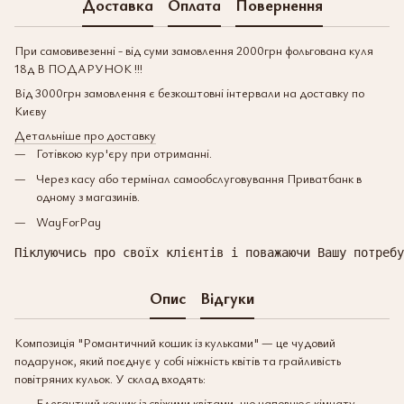
Доставка
Оплата
Повернення
При самовивезенні - від суми замовлення 2000грн фольгована куля
18д В ПОДАРУНОК !!!
Від 3000грн замовлення є безкоштовні інтервали на доставку по
Києву
Детальніше про доставку
Готівкою кур'єру при отриманні.
Через касу або термінал самообслуговування Приватбанк в
одному з магазинів.
WayForPay
Піклуючись про своїх клієнтів і поважаючи Вашу потребу
Опис
Відгуки
Композиція "Романтичний кошик із кульками" — це чудовий
подарунок, який поєднує у собі ніжність квітів та грайливість
повітряних кульок. У склад входять:
Елегантний кошик із свіжими квітами, що наповнює кімнату