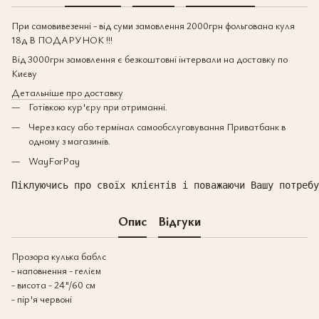
При самовивезенні - від суми замовлення 2000грн фольгована куля
18д В ПОДАРУНОК !!!
Від 3000грн замовлення є безкоштовні інтервали на доставку по
Києву
Детальніше про доставку
Готівкою кур'єру при отриманні.
Через касу або термінал самообслуговування Приватбанк в
одному з магазинів.
WayForPay
Піклуючись про своїх клієнтів і поважаючи Вашу потребу
Опис
Відгуки
Прозора кулька баблс
- наповнення - гелієм
- висота - 24"/60 см
- пір'я червоні