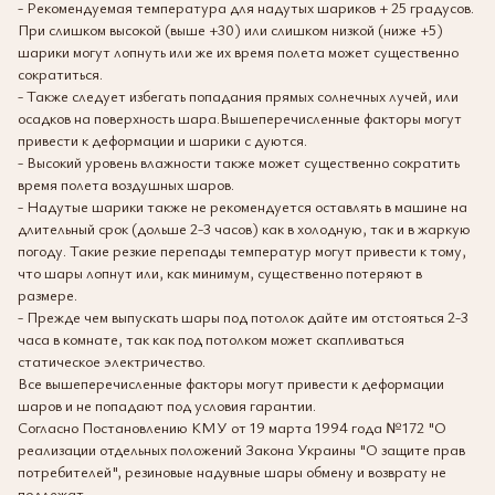
- Рекомендуемая температура для надутых шариков + 25 градусов.
При слишком высокой (выше +30) или слишком низкой (ниже +5)
шарики могут лопнуть или же их время полета может существенно
сократиться.
- Также следует избегать попадания прямых солнечных лучей, или
осадков на поверхность шара.Вышеперечисленные факторы могут
привести к деформации и шарики с дуются.
- Высокий уровень влажности также может существенно сократить
время полета воздушных шаров.
- Надутые шарики также не рекомендуется оставлять в машине на
длительный срок (дольше 2-3 часов) как в холодную, так и в жаркую
погоду. Такие резкие перепады температур могут привести к тому,
что шары лопнут или, как минимум, существенно потеряют в
размере.
- Прежде чем выпускать шары под потолок дайте им отстояться 2-3
часа в комнате, так как под потолком может скапливаться
статическое электричество.
Все вышеперечисленные факторы могут привести к деформации
шаров и не попадают под условия гарантии.
Согласно Постановлению КМУ от 19 марта 1994 года №172 "О
реализации отдельных положений Закона Украины "О защите прав
потребителей", резиновые надувные шары обмену и возврату не
подлежат.