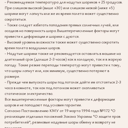
- Рекомендуемая температура для надутых шариков + 25 градусов.
При слишком высокой (выше +30) или слишком низкой (ниже +5)
шарики могут лопнуть или же их время полета может существенно
сократиться.
- Также следует избегать попадания прямых солнечных лучей, или
осадков на поверхность шара.Вышеперечисленные факторы могут
привести к деформации и шарики с дуются.
- Высокий уровень влажности также может существенно сократить
время полета воздушных шаров.
- Надутые шарики также не рекомендуется оставлять в машине на
длительный срок (дольше 2-3 часов) как в холодную, так и в жаркую
погоду. Такие резкие перепады температур могут привести к тому,
что шары лопнут или, как минимум, существенно потеряют в
размере.
- Прежде чем выпускать шары под потолок дайте им отстояться 2-3
часа в комнате, так как под потолком может скапливаться
статическое электричество.
Все вышеперечисленные факторы могут привести к деформации
шаров и не попадают под условия гарантии.
Согласно Постановлению КМУ от 19 марта 1994 года №172 "О
реализации отдельных положений Закона Украины "О защите прав
потребителей", резиновые надувные шары обмену и возврату не
подлежат.