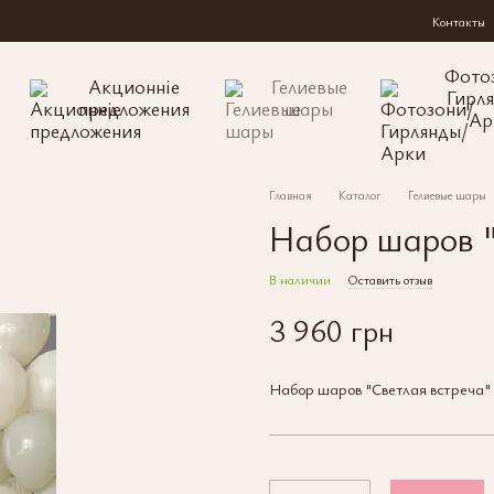
Контакты
Фото
Акционніе
Гелиевые
Гирл
предложения
шары
Ар
Главная
Каталог
Гелиевые шары
Набор шаров "
В наличии
Оставить отзыв
3 960 грн
Набор шаров "Светлая встреча"