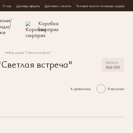
О нас
Договор оферты
Доставка і оплата
Условия полета гелиевых шаров
зони/
Коробка
янды/
сюрприз
ки
Набор шаров "Светлая встреча"
Светлая встреча"
Артикул
АШ-255
К сравнению
В желания