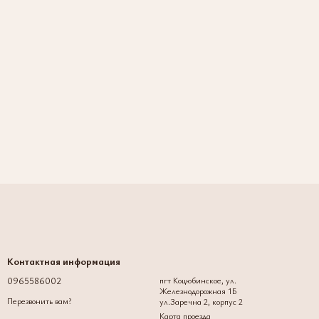
Контактная информация
0965586002
пгт Коцюбинское, ул.
Железнодорожная 1Б
Перезвонить вам?
ул.Заречна 2, корпус 2
Карта проезда