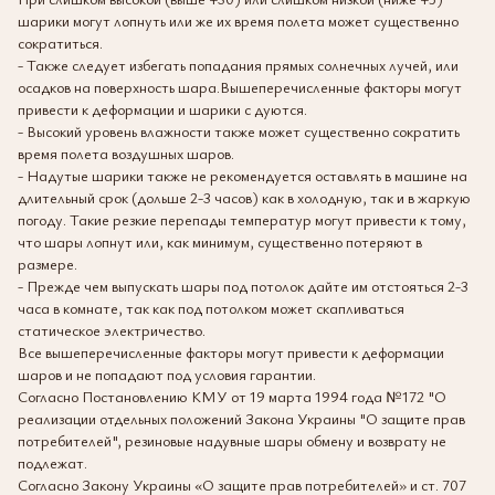
шарики могут лопнуть или же их время полета может существенно
сократиться.
- Также следует избегать попадания прямых солнечных лучей, или
осадков на поверхность шара.Вышеперечисленные факторы могут
привести к деформации и шарики с дуются.
- Высокий уровень влажности также может существенно сократить
время полета воздушных шаров.
- Надутые шарики также не рекомендуется оставлять в машине на
длительный срок (дольше 2-3 часов) как в холодную, так и в жаркую
погоду. Такие резкие перепады температур могут привести к тому,
что шары лопнут или, как минимум, существенно потеряют в
размере.
- Прежде чем выпускать шары под потолок дайте им отстояться 2-3
часа в комнате, так как под потолком может скапливаться
статическое электричество.
Все вышеперечисленные факторы могут привести к деформации
шаров и не попадают под условия гарантии.
Согласно Постановлению КМУ от 19 марта 1994 года №172 "О
реализации отдельных положений Закона Украины "О защите прав
потребителей", резиновые надувные шары обмену и возврату не
подлежат.
Согласно Закону Украины «О защите прав потребителей» и ст. 707