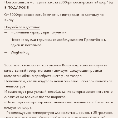
При самовывозе - от суммы заказа 2000грн фольгированный шар 18д
В ПОДАРОК !!!
От 3000грн заказа есть бесплатные интервали на доставку по
Киеву
Подробнее о доставке
Наличными курьеру при получении.
Через кассу или терминал самообслуживания Приватбанк в
одном из магазинов.
WayForPay
Заботясь о своих клиентах и уважая Вашу потребность получить
качественный товар, магазин использует следующие правила
возврата и обмена приобретенного у нас товара.
Напоминаем, что мы надуваем наши гелиевые шары при комнатной
температуре.
И существует ряд условий, несоблюдение которых может негативно
сказаться на времени полета шариков:
- Перепады температур могут значительно повлиять на объем газа в
воздушном шаре.
- Рекомендуемая температура для надутых шариков + 25 градусов.
При слишком высокой (выше +30) или слишком низкой (ниже +5)