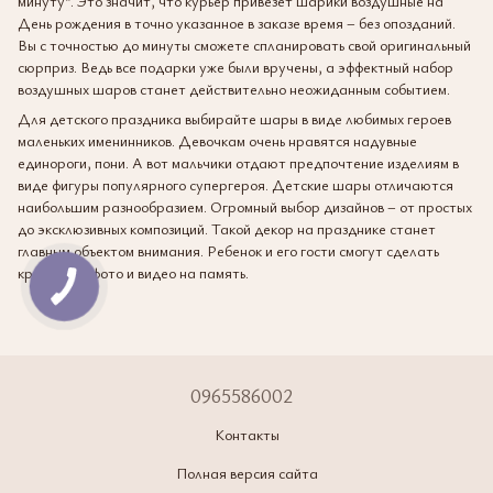
минуту”. Это значит, что курьер привезет шарики воздушные на
День рождения в точно указанное в заказе время – без опозданий.
Вы с точностью до минуты сможете спланировать свой оригинальный
сюрприз. Ведь все подарки уже были вручены, а эффектный набор
воздушных шаров станет действительно неожиданным событием.
Для детского праздника выбирайте шары в виде любимых героев
маленьких именинников. Девочкам очень нравятся надувные
единороги, пони. А вот мальчики отдают предпочтение изделиям в
виде фигуры популярного супергероя. Детские шары отличаются
наибольшим разнообразием. Огромный выбор дизайнов – от простых
до эксклюзивных композиций. Такой декор на празднике станет
главным объектом внимания. Ребенок и его гости смогут сделать
красочные фото и видео на память.
0965586002
Контакты
Полная версия сайта