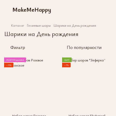
MakeMeHappy
Каталог
Гелиевые шары
Шарики на День рождения
Шарики на День рождения
Фильтр
По популярности
РОЗПРОДАЖА
ХИТ
−11%
−7%
Набор шаров Розовое
Набор шаров "Зефирка"