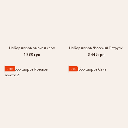
Набор шаров Амонг и хром
Набор шаров "Веселый Патруль"
1 980 грн
3 445 грн
−14%
−9%