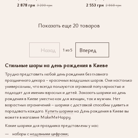
2 878 грн
2 553 грн
3 200 грн
2 868 грн
Показать еще 20 товаров
Назад
Вперед
1
из 5
Стильные шары на день рождения в Киеве
Трудно представить любой день рождения без главного
праздничного декора – красочных воздушных шаров. Они настолько
универсальны, что всегда пользуются огромной популярностью и
подходят для именин взрослых и детей. Заказать шарики на день
рождения в Киеве уместно как для женщин, так и мужчин. Нет
возрастных ограничений – шарики с доставкой способны удивить и
порадовать каждого.
Купить шарики
на День рождения в Киеве вы
можете в магазине MakeMeHappy.
Какие шарики для праздника представлены у нас:
наборы с
надувными цифрами
;