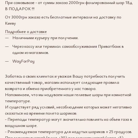
При самовывозе - от суммы заказа 2000грн фольгированный шар 18д
В ПОДАРОК !!!
От 3000грн заказа есть бесплатные интервали на доставку по
Киеву
Подробнее о доставке
Наличными курьеру при получении.
Через кассу или терминал самообслуживания Приватбанк в
одном из магазинов.
WayForPay
Заботясь о своих клиентах и уважая Вашу потребность получить
качественный товар, магазин использует следующие правила
возврата и обмена приобретенного у нас товара.
Напоминаем, что мы надуваем наши гелиевые шары при комнатной
температуре.
И существует ряд условий, несоблюдение которых может негативно
сказаться на времени полета шариков:
- Перепады температур могут значительно повлиять на объем газа в
воздушном шаре.
- Рекомендуемая температура для надутых шариков + 25 градусов.
При слишком высокой (выше +30) или слишком низкой (ниже +5)