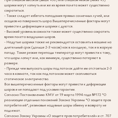
шарики могут лопнуть или же их время полета может существенно
сократиться.
- Также следует избегать попадания прямых солнечных лучей, или
осадков на поверхность шара.Вышеперечисленные факторы могут
привести к деформации и шарики с дуются.
- Высокий уровень влажности также может существенно сократить
время полета воздушных шаров.
- Надутые шарики также не рекомендуется оставлять в машине на
длительный срок (дольше 2-3 часов) как в холодную, так и в жаркую
погоду. Такие резкие перепады температур могут привести к тому,
что шары лопнут или, как минимум, существенно потеряют в
размере.
- Прежде чем выпускать шары под потолок дайте им отстояться 2-3
часа в комнате, так как под потолком может скапливаться
статическое электричество.
Все вышеперечисленные факторы могут привести к деформации
шаров и не попадают под условия гарантии.
Согласно Постановлению КМУ от 19 марта 1994 года №172 "О
реализации отдельных положений Закона Украины "О защите прав
потребителей", резиновые надувные шары обмену и возврату не
подлежат.
Согласно Закону Украины «О защите прав потребителей» и ст. 707