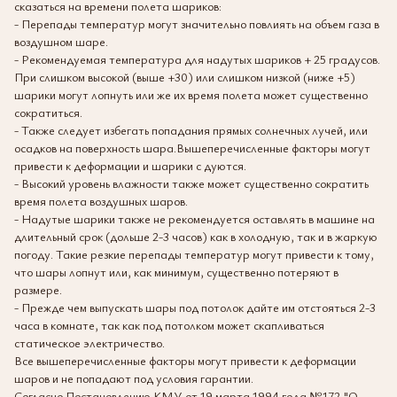
сказаться на времени полета шариков:
- Перепады температур могут значительно повлиять на объем газа в
воздушном шаре.
- Рекомендуемая температура для надутых шариков + 25 градусов.
При слишком высокой (выше +30) или слишком низкой (ниже +5)
шарики могут лопнуть или же их время полета может существенно
сократиться.
- Также следует избегать попадания прямых солнечных лучей, или
осадков на поверхность шара.Вышеперечисленные факторы могут
привести к деформации и шарики с дуются.
- Высокий уровень влажности также может существенно сократить
время полета воздушных шаров.
- Надутые шарики также не рекомендуется оставлять в машине на
длительный срок (дольше 2-3 часов) как в холодную, так и в жаркую
погоду. Такие резкие перепады температур могут привести к тому,
что шары лопнут или, как минимум, существенно потеряют в
размере.
- Прежде чем выпускать шары под потолок дайте им отстояться 2-3
часа в комнате, так как под потолком может скапливаться
статическое электричество.
Все вышеперечисленные факторы могут привести к деформации
шаров и не попадают под условия гарантии.
Согласно Постановлению КМУ от 19 марта 1994 года №172 "О