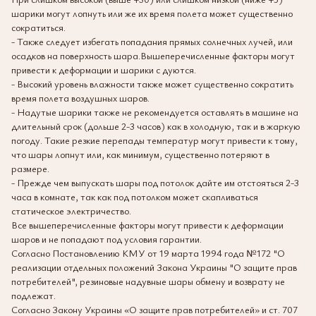
шарики могут лопнуть или же их время полета может существенно
сократиться.
- Также следует избегать попадания прямых солнечных лучей, или
осадков на поверхность шара.Вышеперечисленные факторы могут
привести к деформации и шарики с дуются.
- Высокий уровень влажности также может существенно сократить
время полета воздушных шаров.
- Надутые шарики также не рекомендуется оставлять в машине на
длительный срок (дольше 2-3 часов) как в холодную, так и в жаркую
погоду. Такие резкие перепады температур могут привести к тому,
что шары лопнут или, как минимум, существенно потеряют в
размере.
- Прежде чем выпускать шары под потолок дайте им отстояться 2-3
часа в комнате, так как под потолком может скапливаться
статическое электричество.
Все вышеперечисленные факторы могут привести к деформации
шаров и не попадают под условия гарантии.
Согласно Постановлению КМУ от 19 марта 1994 года №172 "О
реализации отдельных положений Закона Украины "О защите прав
потребителей", резиновые надувные шары обмену и возврату не
подлежат.
Согласно Закону Украины «О защите прав потребителей» и ст. 707