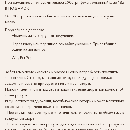
При самовывозе - от суммы заказа 2000грн фольгированный шар 18д
В ПОДАРОК !!!
От 3000грн заказа есть бесплатные интервали на доставку по
Киеву
Подробнее о доставке
Наличными курьеру при получении.
Через кассу или терминал самообслуживания Приватбанк в
одном из магазинов.
WayForPay
Заботясь о своих клиентах и уважая Вашу потребность получить
качественный товар, магазин использует следующие правила
возврата и обмена приобретенного у нас товара.
Напоминаем, что мы надуваем наши гелиевые шары при комнатной
температуре.
И существует ряд условий, несоблюдение которых может негативно
сказаться на времени полета шариков:
- Перепады температур могут значительно повлиять на объем газа в
воздушном шаре.
- Рекомендуемая температура для надутых шариков + 25 градусов.
При слишком высокой (выше +30) или слишком низкой (ниже +5)