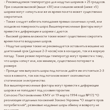
- Рекомендуемая температура для надутых шариков + 25 градусов.
При слишком высокой (выше +30) или слишком низкой (ниже +5)
шарики могут лопнуть или же их время полета может существенно
сократиться.
- Также следует избегать попадания прямых солнечных лучей, или
осадков на поверхность шара.Вышеперечисленные факторы могут
привести к деформации и шарики с дуются.
- Высокий уровень влажности также может существенно сократить
время полета воздушных шаров.
- Надутые шарики также не рекомендуется оставлять в машине на
длительный срок (дольше 2-3 часов) как в холодную, так и в жаркую
погоду. Такие резкие перепады температур могут привести к тому,
что шары лопнут или, как минимум, существенно потеряют в
размере.
- Прежде чем выпускать шары под потолок дайте им отстояться 2-3
часа в комнате, так как под потолком может скапливаться
статическое электричество.
Все вышеперечисленные факторы могут привести к деформации
шаров и не попадают под условия гарантии.
Согласно Постановлению КМУ от 19 марта 1994 года №172 "О
реализации отдельных положений Закона Украины "О защите прав
потребителей", резиновые надувные шары обмену и возврату не
подлежат.