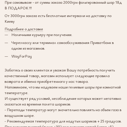
При самовывозе - от суммы заказа 2000грн фольгированный шар 18д
В ПОДАРОК !!!
От 3000грн заказа есть бесплатные интервали на доставку по
Киеву
Подробнее о доставке
Наличными курьеру при получении.
Через кассу или терминал самообслуживания Приватбанк в
одном из магазинов.
WayForPay
Заботясь о своих клиентах и уважая Вашу потребность получить
качественный товар, магазин использует следующие правила
возврата и обмена приобретенного у нас товара.
Напоминаем, что мы надуваем наши гелиевые шары при комнатной
температуре.
И существует ряд условий, несоблюдение которых может негативно
сказаться на времени полета шариков:
- Перепады температур могут значительно повлиять на объем газа в
воздушном шаре.
- Рекомендуемая температура для надутых шариков + 25 градусов.
При слишком высокой (выше +30) или слишком низкой (ниже +5)