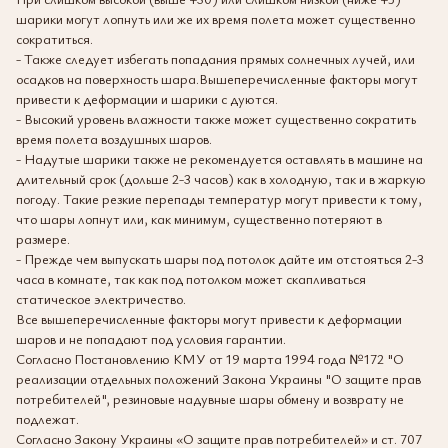
шарики могут лопнуть или же их время полета может существенно
сократиться.
- Также следует избегать попадания прямых солнечных лучей, или
осадков на поверхность шара.Вышеперечисленные факторы могут
привести к деформации и шарики с дуются.
- Высокий уровень влажности также может существенно сократить
время полета воздушных шаров.
- Надутые шарики также не рекомендуется оставлять в машине на
длительный срок (дольше 2-3 часов) как в холодную, так и в жаркую
погоду. Такие резкие перепады температур могут привести к тому,
что шары лопнут или, как минимум, существенно потеряют в
размере.
- Прежде чем выпускать шары под потолок дайте им отстояться 2-3
часа в комнате, так как под потолком может скапливаться
статическое электричество.
Все вышеперечисленные факторы могут привести к деформации
шаров и не попадают под условия гарантии.
Согласно Постановлению КМУ от 19 марта 1994 года №172 "О
реализации отдельных положений Закона Украины "О защите прав
потребителей", резиновые надувные шары обмену и возврату не
подлежат.
Согласно Закону Украины «О защите прав потребителей» и ст. 707