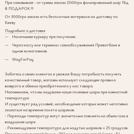
При самовывозе - от суммы заказа 2000грн фольгированный шар 18д
В ПОДАРОК !!!
От 3000грн заказа есть бесплатные интервали на доставку по
Киеву
Подробнее о доставке
Наличными курьеру при получении.
Через кассу или терминал самообслуживания Приватбанк в
одном из магазинов.
WayForPay
Заботясь о своих клиентах и уважая Вашу потребность получить
качественный товар, магазин использует следующие правила
возврата и обмена приобретенного у нас товара.
Напоминаем, что мы надуваем наши гелиевые шары при комнатной
температуре.
И существует ряд условий, несоблюдение которых может негативно
сказаться на времени полета шариков:
- Перепады температур могут значительно повлиять на объем газа в
воздушном шаре.
- Рекомендуемая температура для надутых шариков + 25 градусов.
При слишком высокой (выше +30) или слишком низкой (ниже +5)