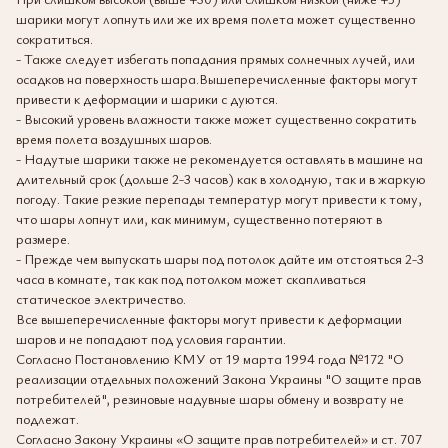
шарики могут лопнуть или же их время полета может существенно
сократиться.
- Также следует избегать попадания прямых солнечных лучей, или
осадков на поверхность шара.Вышеперечисленные факторы могут
привести к деформации и шарики с дуются.
- Высокий уровень влажности также может существенно сократить
время полета воздушных шаров.
- Надутые шарики также не рекомендуется оставлять в машине на
длительный срок (дольше 2-3 часов) как в холодную, так и в жаркую
погоду. Такие резкие перепады температур могут привести к тому,
что шары лопнут или, как минимум, существенно потеряют в
размере.
- Прежде чем выпускать шары под потолок дайте им отстояться 2-3
часа в комнате, так как под потолком может скапливаться
статическое электричество.
Все вышеперечисленные факторы могут привести к деформации
шаров и не попадают под условия гарантии.
Согласно Постановлению КМУ от 19 марта 1994 года №172 "О
реализации отдельных положений Закона Украины "О защите прав
потребителей", резиновые надувные шары обмену и возврату не
подлежат.
Согласно Закону Украины «О защите прав потребителей» и ст. 707