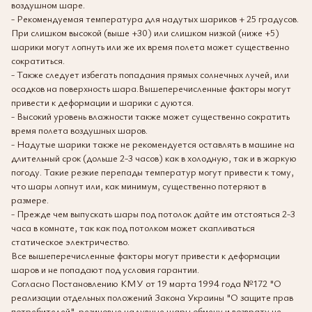
воздушном шаре.
- Рекомендуемая температура для надутых шариков + 25 градусов.
При слишком высокой (выше +30) или слишком низкой (ниже +5)
шарики могут лопнуть или же их время полета может существенно
сократиться.
- Также следует избегать попадания прямых солнечных лучей, или
осадков на поверхность шара.Вышеперечисленные факторы могут
привести к деформации и шарики с дуются.
- Высокий уровень влажности также может существенно сократить
время полета воздушных шаров.
- Надутые шарики также не рекомендуется оставлять в машине на
длительный срок (дольше 2-3 часов) как в холодную, так и в жаркую
погоду. Такие резкие перепады температур могут привести к тому,
что шары лопнут или, как минимум, существенно потеряют в
размере.
- Прежде чем выпускать шары под потолок дайте им отстояться 2-3
часа в комнате, так как под потолком может скапливаться
статическое электричество.
Все вышеперечисленные факторы могут привести к деформации
шаров и не попадают под условия гарантии.
Согласно Постановлению КМУ от 19 марта 1994 года №172 "О
реализации отдельных положений Закона Украины "О защите прав
потребителей", резиновые надувные шары обмену и возврату не