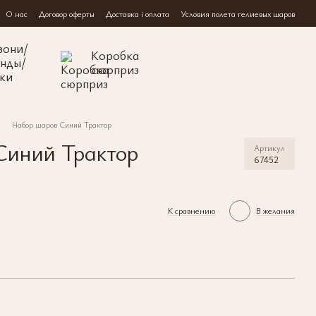
О нас
Договор оферты
Доставка і оплата
Условия полета гелиевых шаров
зони/
Коробка
янды/
сюрприз
ки
Набор шаров Синий Трактор
Синий Трактор
Артикул
67452
К сравнению
В желания