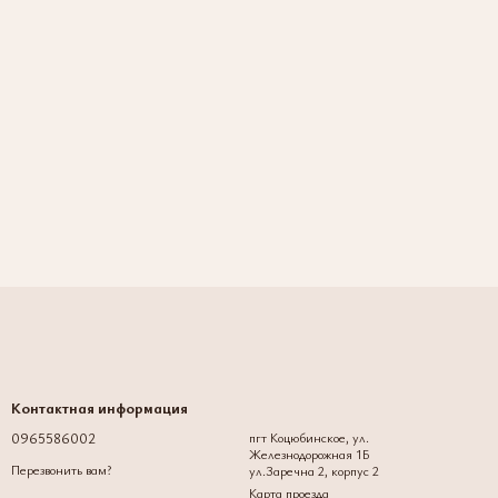
Контактная информация
0965586002
пгт Коцюбинское, ул.
Железнодорожная 1Б
Перезвонить вам?
ул.Заречна 2, корпус 2
Карта проезда