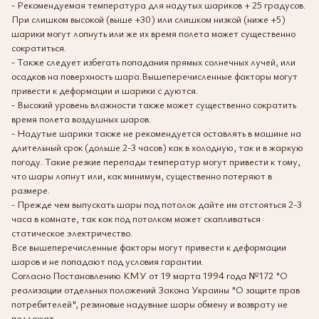
- Рекомендуемая температура для надутых шариков + 25 градусов.
При слишком высокой (выше +30) или слишком низкой (ниже +5)
шарики могут лопнуть или же их время полета может существенно
сократиться.
- Также следует избегать попадания прямых солнечных лучей, или
осадков на поверхность шара.Вышеперечисленные факторы могут
привести к деформации и шарики с дуются.
- Высокий уровень влажности также может существенно сократить
время полета воздушных шаров.
- Надутые шарики также не рекомендуется оставлять в машине на
длительный срок (дольше 2-3 часов) как в холодную, так и в жаркую
погоду. Такие резкие перепады температур могут привести к тому,
что шары лопнут или, как минимум, существенно потеряют в
размере.
- Прежде чем выпускать шары под потолок дайте им отстояться 2-3
часа в комнате, так как под потолком может скапливаться
статическое электричество.
Все вышеперечисленные факторы могут привести к деформации
шаров и не попадают под условия гарантии.
Согласно Постановлению КМУ от 19 марта 1994 года №172 "О
реализации отдельных положений Закона Украины "О защите прав
потребителей", резиновые надувные шары обмену и возврату не
подлежат.