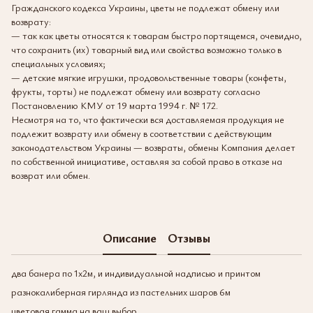
Гражданского кодекса Украины, цветы не подлежат обмену или
возврату:
— так как цветы относятся к товарам быстро портящемся, очевидно,
что сохранить (их) товарный вид или свойства возможно только в
специальных условиях;
— детские мягкие игрушки, продовольственные товары (конфеты,
фрукты, торты) не подлежат обмену или возврату согласно
Постановлению КМУ от 19 марта 1994 г. № 172.
Несмотря на то, что фактически вся доставляемая продукция не
подлежит возврату или обмену в соответствии с действующим
законодательством Украины — возвраты, обмены Компания делает
по собственной инициативе, оставляя за собой право в отказе на
возврат или обмен.
Описание
Отзывы
два банера по 1х2м, и индивидуальной надписью и принтом
разнокалиберная гирлянда из пастельних шаров 6м
цветовая гамма на ваш выбор