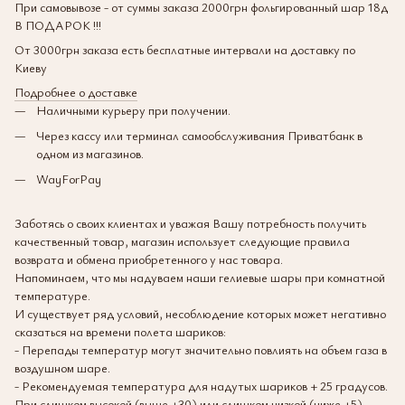
При самовывозе - от суммы заказа 2000грн фольгированный шар 18д
В ПОДАРОК !!!
От 3000грн заказа есть бесплатные интервали на доставку по
Киеву
Подробнее о доставке
Наличными курьеру при получении.
Через кассу или терминал самообслуживания Приватбанк в
одном из магазинов.
WayForPay
Заботясь о своих клиентах и уважая Вашу потребность получить
качественный товар, магазин использует следующие правила
возврата и обмена приобретенного у нас товара.
Напоминаем, что мы надуваем наши гелиевые шары при комнатной
температуре.
И существует ряд условий, несоблюдение которых может негативно
сказаться на времени полета шариков:
- Перепады температур могут значительно повлиять на объем газа в
воздушном шаре.
- Рекомендуемая температура для надутых шариков + 25 градусов.
При слишком высокой (выше +30) или слишком низкой (ниже +5)