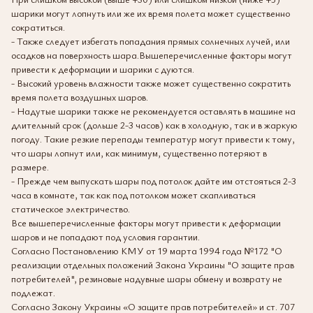
шарики могут лопнуть или же их время полета может существенно
сократиться.
- Также следует избегать попадания прямых солнечных лучей, или
осадков на поверхность шара.Вышеперечисленные факторы могут
привести к деформации и шарики с дуются.
- Высокий уровень влажности также может существенно сократить
время полета воздушных шаров.
- Надутые шарики также не рекомендуется оставлять в машине на
длительный срок (дольше 2-3 часов) как в холодную, так и в жаркую
погоду. Такие резкие перепады температур могут привести к тому,
что шары лопнут или, как минимум, существенно потеряют в
размере.
- Прежде чем выпускать шары под потолок дайте им отстояться 2-3
часа в комнате, так как под потолком может скапливаться
статическое электричество.
Все вышеперечисленные факторы могут привести к деформации
шаров и не попадают под условия гарантии.
Согласно Постановлению КМУ от 19 марта 1994 года №172 "О
реализации отдельных положений Закона Украины "О защите прав
потребителей", резиновые надувные шары обмену и возврату не
подлежат.
Согласно Закону Украины «О защите прав потребителей» и ст. 707