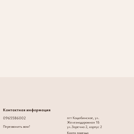
Контактная информация
0965586002
пгт Коцюбинское, ул.
Железнодорожная 1Б
Перезвонить вам?
ул.Заречна 2, корпус 2
Карта проезда