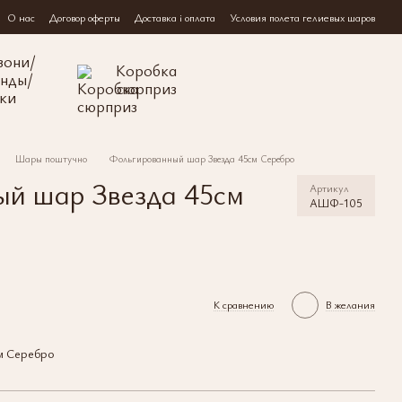
О нас
Договор оферты
Доставка і оплата
Условия полета гелиевых шаров
зони/
Коробка
янды/
сюрприз
ки
Шары поштучно
Фольгированный шар Звезда 45см Серебро
ый шар Звезда 45см
Артикул
АШФ-105
К сравнению
В желания
м Серебро