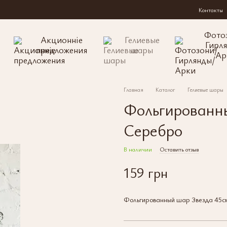
Контакты
Фото
Акционніе
Гелиевые
Гирл
предложения
шары
Ар
Главная
Каталог
Гелиевые шары
Фольгированн
Серебро
В наличии
Оставить отзыв
159 грн
Фольгированный шар Звезда 45с