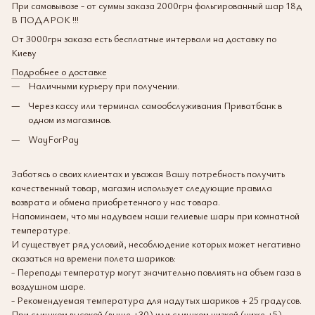
При самовывозе - от суммы заказа 2000грн фольгированный шар 18д
В ПОДАРОК !!!
От 3000грн заказа есть бесплатные интервали на доставку по
Киеву
Подробнее о доставке
Наличными курьеру при получении.
Через кассу или терминал самообслуживания Приватбанк в
одном из магазинов.
WayForPay
Заботясь о своих клиентах и уважая Вашу потребность получить
качественный товар, магазин использует следующие правила
возврата и обмена приобретенного у нас товара.
Напоминаем, что мы надуваем наши гелиевые шары при комнатной
температуре.
И существует ряд условий, несоблюдение которых может негативно
сказаться на времени полета шариков:
- Перепады температур могут значительно повлиять на объем газа в
воздушном шаре.
- Рекомендуемая температура для надутых шариков + 25 градусов.
При слишком высокой (выше +30) или слишком низкой (ниже +5)