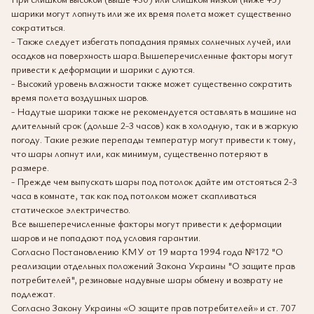
шарики могут лопнуть или же их время полета может существенно
сократиться.
- Также следует избегать попадания прямых солнечных лучей, или
осадков на поверхность шара.Вышеперечисленные факторы могут
привести к деформации и шарики с дуются.
- Высокий уровень влажности также может существенно сократить
время полета воздушных шаров.
- Надутые шарики также не рекомендуется оставлять в машине на
длительный срок (дольше 2-3 часов) как в холодную, так и в жаркую
погоду. Такие резкие перепады температур могут привести к тому,
что шары лопнут или, как минимум, существенно потеряют в
размере.
- Прежде чем выпускать шары под потолок дайте им отстояться 2-3
часа в комнате, так как под потолком может скапливаться
статическое электричество.
Все вышеперечисленные факторы могут привести к деформации
шаров и не попадают под условия гарантии.
Согласно Постановлению КМУ от 19 марта 1994 года №172 "О
реализации отдельных положений Закона Украины "О защите прав
потребителей", резиновые надувные шары обмену и возврату не
подлежат.
Согласно Закону Украины «О защите прав потребителей» и ст. 707